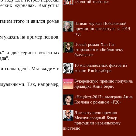
«Золотой телёнок»
ческих журналах. Выпустил
твием этого и явился роман
Назван лауреат Нобелевской
премии по литературе за 2019
год
 указать на пример певцов,
Новый роман Хан Ган
отправился в «Библиотеку
ь" и две серии гротескных
будущего»
ада".
10 малоизвестных фактов из
ий голландец". Мы входим в
жизни Рэя Брэдбери
Букеровскую премию получила
идуальными. Так, например,
ирландка Анна Бернс
«Нацбест-2017» выиграла Анна
Козлова с романом «F20»
Литературную премию
Международный Букер
присудили израильскому
писателю