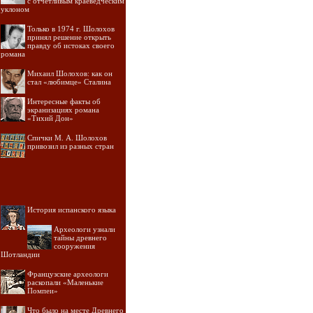
с отчетливым краеведческим
уклоном
Только в 1974 г. Шолохов
принял решение открыть
правду об истоках своего
романа
Михаил Шолохов: как он
стал «любимце» Сталина
Интересные факты об
экранизациях романа
«Тихий Дон»
Спички М. А. Шолохов
привозил из разных стран
История испанского языка
Археологи узнали
тайны древнего
сооружения
Шотландии
Французские археологи
раскопали «Маленькие
Помпеи»
Что было на месте Древнего