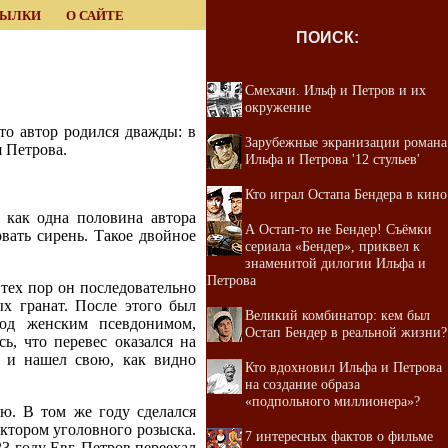
СЫЛКИ
О САЙТЕ
ПОИСК:
Смехачи. Ильф и Петров и их
окружение
то автор родился дважды: в
Зарубежные экранизации романа
я Петрова.
Ильфа и Петрова '12 стульев'
Кто играл Остапа Бендера в кино
 как одна половина автора
А Остап-то не Бендер! Cъёмки
рвать сирень. Такое двойное
сериала «Бендер», приквел к
знаменитой дилогии Ильфа и
Петрова
тех пор он последовательно
х гранат. После этого был
Великий комбинатор: кем был
под женским псевдонимом,
Остап Бендер в реальной жизни?
ь, что перевес оказался на
е и нашел свою, как видно
Кто вдохновил Ильфа и Петрова
на создание образа
«подпольного миллионера»?
ю. В том же году сделался
ектором уголовного розыска.
7 интересных фактов о фильме
 году Евг. Петров переехал