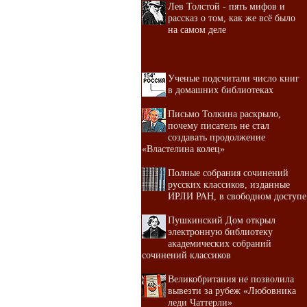
Лев Толстой - пять мифов и
рассказ о том, как же всё было
на самом деле
Ученые подсчитали число книг
в домашних библиотеках
Письмо Толкина раскрыло,
почему писатель не стал
создавать продолжение
«Властелина колец»
Полные собрания сочинений
русских классиков, изданные
ИРЛИ РАН, в свободном доступе
Пушкинский Дом открыл
электронную библиотеку
академических собраний
сочинений классиков
Великобритания не позволила
вывезти за рубеж «Любовника
леди Чаттерли»