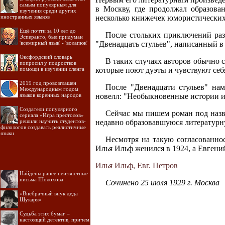
самым популярным для
в Москву, где продолжал образова
изучения среди других
иностранных языков
несколько книжечек юмористических
Ещё почти за 10 лет до
После стольких приключений раз
Эсперанто, был придуман
'всемирный язык' - 'волапюк'
"Двенадцать стульев", написанный в 
Оксфордский словарь
В таких случаях авторов обычно 
попросил у подростков
помощи в изучении сленга
которые поют дуэты и чувствуют себ
2019 год провозглашен
После "Двенадцати стульев" нам
Международным годом
языков коренных народов
новелл: "Необыкновенные истории из
Создатели популярного
Сейчас мы пишем роман под назв
сериала «Игра престолов»
решили научить студентов-
недавно образовавшуюся литературн
филологов создавать реалистичные
языки
Несмотря на такую согласованно
Илья Ильф женился в 1924, а Евгений
Илья Ильф, Евг. Петров
Найдены ранее неизвнстные
письма Шолохова
Сочинено 25 июля 1929 г. Москва
«Внебрачный внук деда
Щукаря»
Судьба этих бумаг –
настоящий детектив, причем