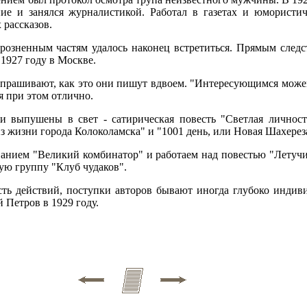
ние и занялся журналистикой. Работал в газетах и юмористи
 рассказов.
розненным частям удалось наконец встретиться. Прямым следс
1927 году в Москве.
спрашивают, как это они пишут вдвоем. "Интересующимся можем
я при этом отлично.
и выпушены в свет - сатирическая повесть "Светлая личност
 жизни города Колоколамска" и "1001 день, или Новая Шахерез
анием "Великий комбинатор" и работаем над повестью "Летуч
ую группу "Клуб чудаков".
сть действий, поступки авторов бывают иногда глубоко индив
 Петров в 1929 году.