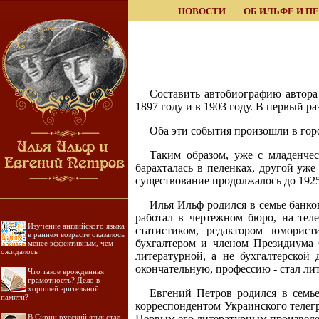
НОВОСТИ
ОБ ИЛЬФЕ И П
Составить автобиографию автора 
1897 году и в 1903 году. В первый ра
Оба эти события произошли в гор
Таким образом, уже с младенчес
барахталась в пеленках, другой уже
существование продолжалось до 1925
Илья Ильф родился в семье банко
работал в чертежном бюро, на тел
Изучение английского языка
статистиком, редактором юморис
в раннем возрасте оказалось
бухгалтером и членом Президиума О
менее эффективным, чем
ожидалось
литературной, а не бухгалтерской
окончательную, профессию - стал ли
Что такое врожденная
грамотность? Дело в
хорошей зрительной
Евгений Петров родился в семье
памяти?
корреспондентом Украинского телегр
В Сирии русский язык стал
Первым его литературным произведен