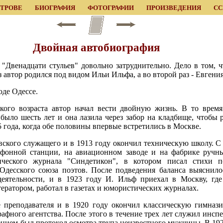
ЕТРОВЕ
БИОГРАФИЯ
ФОТОГРАФИИ
ПРОИЗВЕДЕНИЯ
С
Двойная автобиография
"Двенадцати стульев" довольно затруднительно. Дело в том, ч
з автор родился под видом Ильи Ильфа, а во второй раз - Евгени
оде Одессе.
кого возраста автор начал вести двойную жизнь. В то время
 было шесть лет и она лазила через забор на кладбище, чтобы 
 года, когда обе половины впервые встретились в Москве.
вского служащего и в 1913 году окончил техническую школу. С 
ефонной станции, на авиационном заводе и на фабрике ручны
тического журнала "Синдетикон", в котором писал стихи 
десского союза поэтов. После подведения баланса выяснилос
 деятельности, и в 1923 году И. Ильф приехал в Москву, гд
тератором, работал в газетах и юмористических журналах.
 преподавателя и в 1920 году окончил классическую гимнази
афного агентства. После этого в течение трех лет служил инсп
ием был протокол осмотра трупа неизвестного мужчины. В 1923