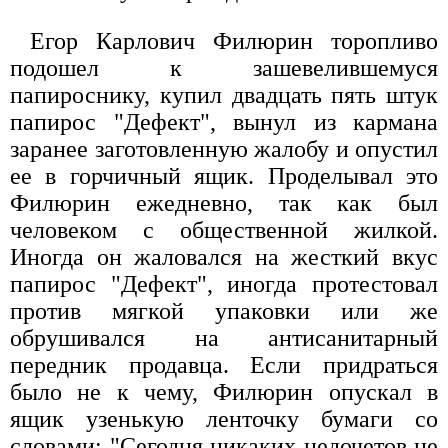
Егор Карлович Филюрин торопливо
подошел к зашевелившемуся
папироснику, купил двадцать пять штук
папирос "Дефект", вынул из кармана
заранее заготовленную жалобу и опустил
ее в горчичный ящик. Проделывал это
Филюрин ежедневно, так как был
человеком с общественной жилкой.
Иногда он жаловался на жесткий вкус
папирос "Дефект", иногда протестовал
против мягкой упаковки или же
обрушивался на антисанитарный
передник продавца. Если придраться
было не к чему, Филюрин опускал в
ящик узенькую ленточку бумаги со
словами: "Сегодня никаких недочетов не