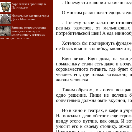
- Почему эти калории такие невк
Королевская гробница в
Притлвелле
О многом размышляет едоцкая еди
Наскальные картины горы
Дэл в Монголии
- Почему такое халатное отнош
разных размеров, от мальчиковы
Римские метростроевцы
наткнулись на «Дом
потребительской шеи! А еда единооб
центуриона», которому
почти две тысячи лет
Хотелось бы подчеркнуть фундаме
не боясь впасть в ошибку, заключит
Едят везде. Едят дома, на улице
помаленьку стали есть даже в возду
сорокаместного гиганта, где будет 
человек ест, где только возможно,
жизни человека.
Таким образом, мы опять возвращ
одно решение. Пища не должна бы
обязательно должна быть вкусной, го
Но в кино и театрах, в кафе и уч
На вокзалах дело обстоит еще строж
ввиду этого пуглив, как овца. И во
уносит его к своему столику, обжиг
Полными слез глазами он смотрит 