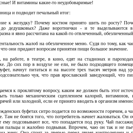
усные! И витамины какие-то неудобоваримые!
ница и подводит печальный итог:
ение к желудку? Почему костюм принято шить по росту? Поч
х до дедушковых? Даже воротнички - и те выделываются 
разна и явно рассчитана на какой-то отвлеченный, обезличенный
нтальность жалоб на обезличенное меню. Судя по тому, как час
ь, что они придают вопросам принятия пищи большое значение.
, на работе, в театре, в кино, едят на стадионах и пароходах
хе. До сих пор в воздухе не ели, не было подходящего помеще
буфет, начнут питаться и на высоте трех тысяч метров над ур
 подсознательно чуя, что прав ярославский заведующий, что п
аемся к проклятому вопросу, каким же должен быть этот источ
ть только механическим сцеплением калорий, витаминов, 
рячей или холодной, если ее принято вводить в организм именно
режденских буфетах ситро подается по возможности горячим, а ч
е. Там не боятся того, что потребитель начнет жаловаться. Он 
т ему подсовывают все, что попадается под руку. Чай пассажи
ая пальцы и жалобно подвывая. Впрочем, чаю он так и не пьет
на жену. Она стоит за дверью перед двумя контролерами и