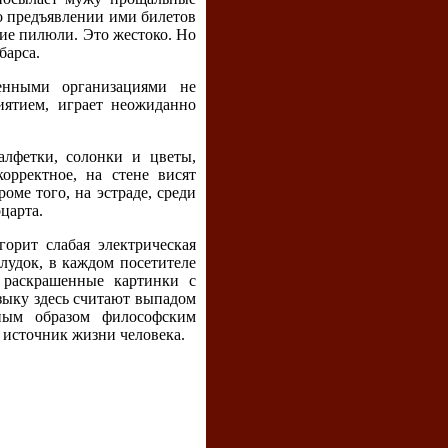
о предъявлении ими билетов
кие пилюли. Это жестоко. Но
барса.
енными организациями не
иятием, играет неожиданно
алфетки, солонки и цветы,
орректное, на стене висят
оме того, на эстраде, среди
царта.
орит слабая электрическая
лудок, в каждом посетителе
 раскрашенные картинки с
зыку здесь считают выпадом
вным образом философским
 источник жизни человека.