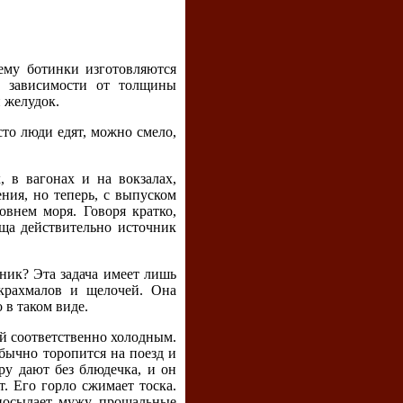
ему ботинки изготовляются
в зависимости от толщины
 желудок.
то люди едят, можно смело,
, в вагонах и на вокзалах,
ния, но теперь, с выпуском
овнем моря. Говоря кратко,
ища действительно источник
ник? Эта задача имеет лишь
крахмалов и щелочей. Она
 в таком виде.
ай соответственно холодным.
обычно торопится на поезд и
ру дают без блюдечка, и он
. Его горло сжимает тоска.
 посылает мужу прощальные