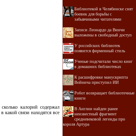
Библиотекой в Челябинске снят
боевик для борьбы с
забывчивыми читателями
Записи Леонардо да Винчи
выложены в свободный доступ
У российских библиотек
появится фирменный стиль
Ученые подсчитали число книг
в домашних библиотеках
К расшифровке манускрипта
Войнича приступил ИИ
Робот возвращает библиотечные
книги
 сколько калорий содержал
В Англии найден ранее
 какой связи находятся все
неизвестный фрагмент
средневековой легенды про
короля Артура