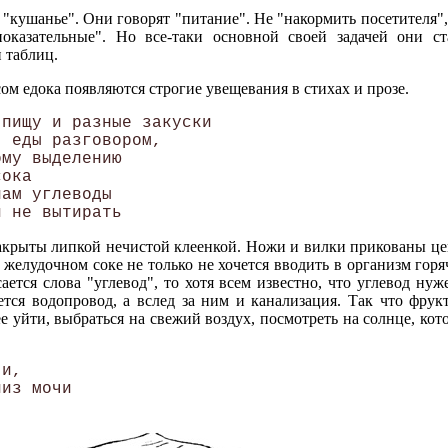
 "кушанье". Они говорят "питание". Не "накормить посетителя", 
оказательные". Но все-таки основной своей задачей они ст
 таблиц.
ом едока появляются строгие увещевания в стихах и прозе.
пищу и разные закуски 

 еды разговором, 

му выделению 

ока 

ам углеводы 

накрыты липкой нечистой клеенкой. Ножи и вилки прикованы цеп
о желудочном соке не только не хочется вводить в организм гор
ается слова "углевод", то хотя всем известно, что углевод ну
тся водопровод, а вслед за ним и канализация. Так что фрук
е уйти, выбраться на свежий воздух, посмотреть на солнце, кот
и,
