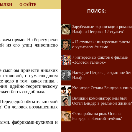
СЫЛКИ
О САЙТЕ
ПОИСК:
Зарубежные экранизации романа
Ильфа и Петрова '12 стульев'
кажем прямо. На берегу реки
«12 стульев»: интересные факты
ой из его улиц живописно
о культовом фильме
7 интересных фактов о фильме
«Золотой телёнок»
е смог бы привести никаких
Наследие Петрова, созданное без
й столовой, с сумасшедшим
Ильфа
 дело в том, какая пища...
ия идейно-теоретическому
Кто играл Остапа Бендера в кино
олжен быть съедобным.
Великий комбинатор: кем был
"Перед едой обязательно мой
Остап Бендер в реальной жизни?
ах! Он человек возвышенных
Фотопробы на роль Остапа
Бендера в 'Золотой телёнок'
выми, фабриками-кухнями и