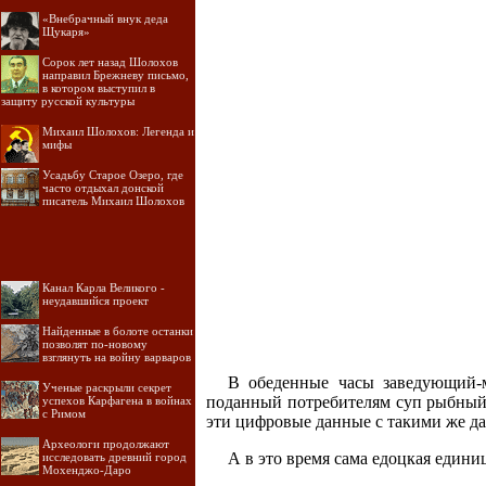
«Внебрачный внук деда
Щукаря»
Сорок лет назад Шолохов
направил Брежневу письмо,
в котором выступил в
защиту русской культуры
Михаил Шолохов: Легенда и
мифы
Усадьбу Старое Озеро, где
часто отдыхал донской
писатель Михаил Шолохов
Канал Карла Великого -
неудавшийся проект
Найденные в болоте останки
позволят по-новому
взглянуть на войну варваров
В обеденные часы заведующий-м
Ученые раскрыли секрет
поданный потребителям суп рыбный,
успехов Карфагена в войнах
с Римом
эти цифровые данные с такими же д
Археологи продолжают
А в это время сама едоцкая единиц
исследовать древний город
Мохенджо-Даро