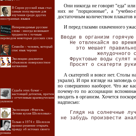
Они никогда не говорят "еда" или
В Сирии русский язык стал
них не "порционные", а "учебно-п
самым популярным для
изучения среди других
достаточным количеством плакатов и
иностранных языков
И перед глазами охваченного ужас
Непереводимые русские
слова - иногда возникают
трудности с точным
 Вводи в организм горячую 
переводом некоторых русских слов
    Не отвлекайся во время
Секвойя – человек, который
      это мешает правильно
спас язык чероки
             желудочного с
    Фруктовые воды сулят н
Эволюцию диалектов
объяснило поверхностное
натяжение
А скатертей и вовсе нет. Столы 
украли). И при взгляде на заповедь 
но совершенно наоборот. Что же кас
Судьба этих бумаг –
почему-то по ассоциации вспоминае
настоящий детектив, причем
вводить в организм. Хочется поскоре
с отчетливым краеведческим
уклоном
надписью:
Экспозиция «Флигель.
    Глядя на солнечные луч
Летняя кухня Шолоховых»
Только в 1974 г. Шолохов
принял решение открыть
правду об истоках своего
романа