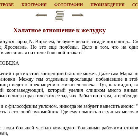
ЕТРОВЕ
БИОГРАФИЯ
ФОТОГРАФИИ
ПРОИЗВЕДЕНИЯ
С
Халатное отношение к желудку
нулся город N. Впрочем, не будем делать загадочного лица... С
д Ярославль. Но это еще полбеды. Дело в том, что на одн
, вывесившая на стене большой плакат:
ЛОВЕКА
ений против этой концепции быть не может. Даже сам Маркс н
тановки. Между тем отдельные ярославцы, побывавшие в это
ища ведет к прекращению жизни человека. Тут, как видно, все
ий коопзаведующий, который уделил слишком много вниман
в о чисто практических ее задачах. Забыл он о том, что обед д
 и с философским уклоном, никогда не забудет вывесить анонс: 
вить в столовой рукомойник. Где ему помнить о скучных мелоч
кие люди большей частью командуют большими рабочими столо
ами,