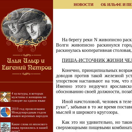
НОВОСТИ
ОБ ИЛЬФЕ И П
На берегу реки N живописно раски
Волги живописно раскинулся горо
раскинулась кооперативная столовая
ПИЩА-ИСТОЧНИК ЖИЗНИ ЧЕ
Конечно, принципиальных возраж
доводов против такой железной ус
упорством настаивают на том, что п
Именно этого недоучел ярославск
обоснованию своей должности, позабы
4 культуры, в которых
мужчины и женщины не
говорят на одном языке
Иной начстоловой, человек в теле
руки", забывая в то же время поста
2019 год провозглашен
мыслей и широкого кругозора.
Международным годом
языков коренных народов
Как это ни удивительно, но та
Какие слова из японского
сверхмощными пищевыми комбинат
языка прижились в нашей
речи?