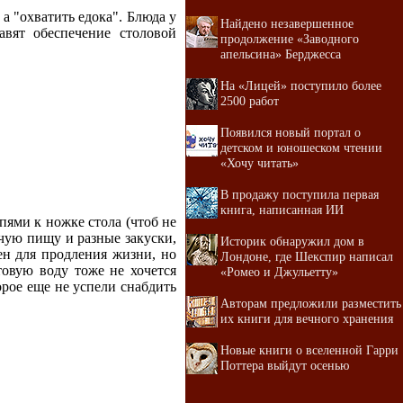
а "охватить едока". Блюда у
Найдено незавершенное
авят обеспечение столовой
продолжение «Заводного
апельсина» Берджесса
На «Лицей» поступило более
2500 работ
Появился новый портал о
детском и юношеском чтении
«Хочу читать»
В продажу поступила первая
книга, написанная ИИ
ями к ножке стола (чтоб не
ячую пищу и разные закуски,
Историк обнаружил дом в
жен для продления жизни, но
Лондоне, где Шекспир написал
товую воду тоже не хочется
«Ромео и Джульетту»
орое еще не успели снабдить
Авторам предложили разместить
их книги для вечного хранения
Новые книги о вселенной Гарри
Поттера выйдут осенью