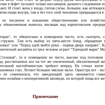
лам в буфет пускают только пассажиров дальнего следования п
ют. И стоит жена у входа, глотая слезы, большие, как аптекарс
нятия пищи внутрь, там и без того злой чиновник превращается в 
сь не писанное и никакими общественными или хозяйств
у обыкновенная вывеска, висящая над нарпитовским предпр
оран", то обязательно в помещении чисто, есть скатерти, с
стружек. Там есть выбор из пяти-шести блюд, обращение к
ожки" или "Перед едой мойте руки - первая дверь направо". Кр
нический ансамбль из трех человек играет "Турецкий марш" Мо
Столовая", то в помещении не чисто, высоко под потолком г
юд, рассчитанных все на тот же отвлеченный, обезличенный же
ительной настойчивостью требуют вперед. На стенах висят
ахомных глаз. Летают большие мясные мухи. Оркестра нет - му
 не сомневаться, что заведующий здесь занимается гла
нно позабыв о кооперативной заповеди, по которой пища все же
Примечание