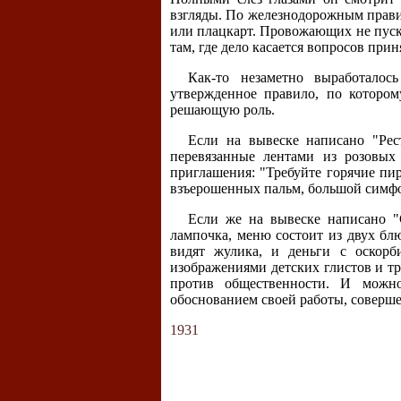
взгляды. По железнодорожным прави
или плацкарт. Провожающих не пуска
там, где дело касается вопросов при
Как-то незаметно выработало
утвержденное правило, по котором
решающую роль.
Если на вывеске написано "Рест
перевязанные лентами из розовых 
приглашения: "Требуйте горячие пир
взъерошенных пальм, большой симфо
Если же на вывеске написано "
лампочка, меню состоит из двух бл
видят жулика, и деньги с оскорб
изображениями детских глистов и тр
против общественности. И можно
обоснованием своей работы, соверше
1931