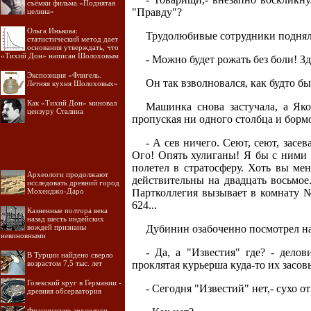
съёмки фильма «Поднятая
"Правду"?
целина»
Ольга Инькова:
Трудолюбивые сотрудники подняли
статистический метод дает
основания утверждать, что
«Тихий Дон» написан Шолоховым
- Можно будет рожать без боли! Зд
Экспозиция «Флигель.
Он так взволновался, как будто б
Летняя кухня Шолоховых»
Как «Тихий Дон» миновал
Машинка снова застучала, а Як
цензуру Сталина
пропуская ни одного столбца и борм
- А сев ничего. Сеют, сеют, засе
Ого! Опять хулиганы! Я бы с ними 
полетел в стратосферу. Хоть вы мен
Археологи продолжают
действительны на двадцать восьмое
исследовать древний город
Мохенджо-Даро
Партколлегия вызывает в комнату №
624...
Казненные полтора века
назад шесть индейских
вождей признаны
Дубинин озабоченно посмотрел на
невиновными
- Да, а "Известия" где? - дело
В Турции найдено сверло
возрастом 7,5 тыс. лет
проклятая курьерша куда-то их засов
Гозекский круг в Германии -
- Сегодня "Известий" нет,- сухо 
древняя обсерватория
Французские археологи