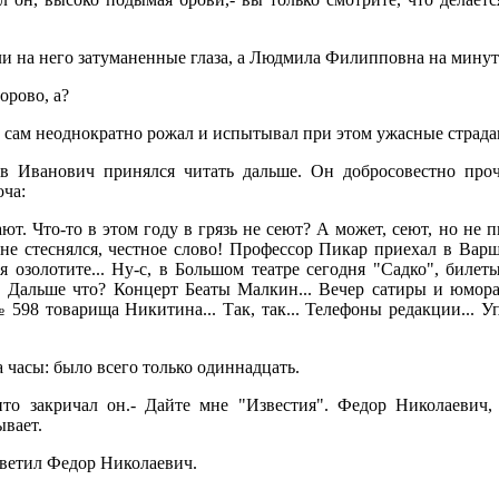
 на него затуманенные глаза, а Людмила Филипповна на минуту
орово, а?
ы сам неоднократно рожал и испытывал при этом ужасные страда
ов Иванович принялся читать дальше. Он добросовестно проч
оча:
вают. Что-то в этом году в грязь не сеют? А может, сеют, но не
не стеснялся, честное слово! Профессор Пикар приехал в Варш
я озолотите... Ну-с, в Большом театре сегодня "Садко", биле
. Дальше что? Концерт Беаты Малкин... Вечер сатиры и юмора
 598 товарища Никитина... Так, так... Телефоны редакции... 
 часы: было всего только одиннадцать.
вито закричал он.- Дайте мне "Известия". Федор Николаевич,
ывает.
ответил Федор Николаевич.