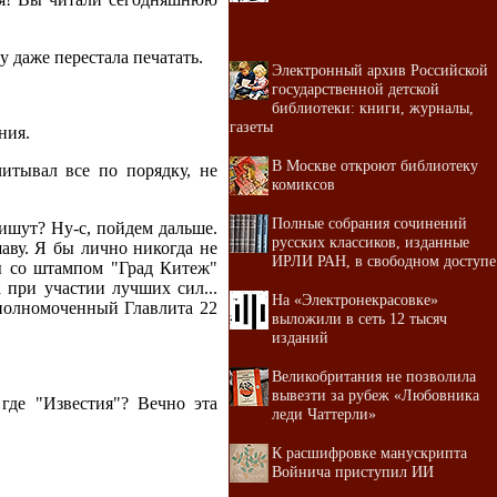
 даже перестала печатать.
Электронный архив Российской
государственной детской
библиотеки: книги, журналы,
газеты
ния.
В Москве откроют библиотеку
итывал все по порядку, не
комиксов
Полные собрания сочинений
 пишут? Ну-с, пойдем дальше.
русских классиков, изданные
аву. Я бы лично никогда не
ИРЛИ РАН, в свободном доступе
ты со штампом "Град Китеж"
 при участии лучших сил...
На «Электронекрасовке»
Уполномоченный Главлита 22
выложили в сеть 12 тысяч
изданий
Великобритания не позволила
вывезти за рубеж «Любовника
 где "Известия"? Вечно эта
леди Чаттерли»
К расшифровке манускрипта
Войнича приступил ИИ