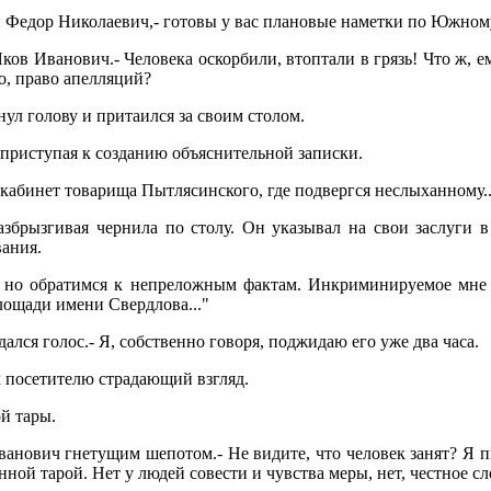
й Федор Николаевич,- готовы у вас плановые наметки по Южном
Яков Иванович.- Человека оскорбили, втоптали в грязь! Что ж, е
о, право апелляций?
ул голову и притаился за своим столом.
 приступая к созданию объяснительной записки.
в кабинет товарища Пытлясинского, где подвергся неслыханному..
збрызгивая чернила по столу. Он указывал на свои заслуги в
вания.
, но обратимся к непреложным фактам. Инкриминируемое мне 
лощади имени Свердлова..."
ался голос.- Я, собственно говоря, поджидаю его уже два часа.
 к посетителю страдающий взгляд.
ой тары.
 Иванович гнетущим шепотом.- Не видите, что человек занят? 
янной тарой. Нет у людей совести и чувства меры, нет, честное сл