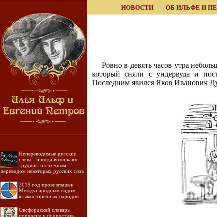
НОВОСТИ
ОБ ИЛЬФЕ И П
Ровно в девять часов утра небол
который сняли с ундервуда и пос
Последним явился Яков Иванович Д
Непереводимые русские
слова - иногда возникают
трудности с точным
переводом некоторых русских слов
2019 год провозглашен
Международным годом
языков коренных народов
Оксфордский словарь
попросил у подростков