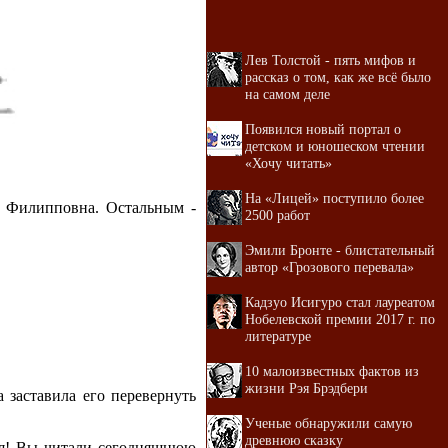
Лев Толстой - пять мифов и
рассказ о том, как же всё было
на самом деле
Появился новый портал о
детском и юношеском чтении
«Хочу читать»
На «Лицей» поступило более
ла Филипповна. Остальным -
2500 работ
Эмили Бронте - блистательный
автор «Грозового перевала»
Кадзуо Исигуро стал лауреатом
Нобелевской премии 2017 г. по
литературе
10 малоизвестных фактов из
жизни Рэя Брэдбери
 заставила его перевернуть
Ученые обнаружили самую
древнюю сказку
тся! Вы читали сегодняшнюю