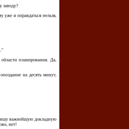
у заводу?
му уже и оправдаться нельзя,
."
 области планирования. Да,
опоздание на десять минут,
Я пишу важнейшую докладную
ово, нет!