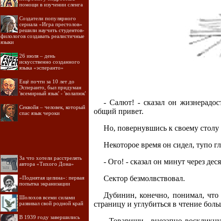
помощи в изучении сленга
Создатели популярного
сериала «Игра престолов»
решили научить студентов-
филологов создавать реалистичные
языки
26 июля – день
искусственно созданного
языка «эсперанто»
Ещё почти за 10 лет до
Эсперанто, был придуман
'всемирный язык' - 'волапюк'
- Салют! - сказал он жизнерадо
Секвойя – человек, который
общий привет.
спас язык чероки
Но, повернувшись к своему столу 
Некоторое время он сидел, тупо г
За что хотели расстрелять
- Ого! - сказал он минут через дес
автора «Тихого Дона»
Сектор безмолвствовал.
«Поднятая целина»: первая
попытка экранизации
Дубинин, конечно, понимал, что 
Шолохов всеми силами
страницу и углубиться в чтение бол
развивал свой родной край
В 1939 году завершились
- Товарищи,- внезапно воскликну