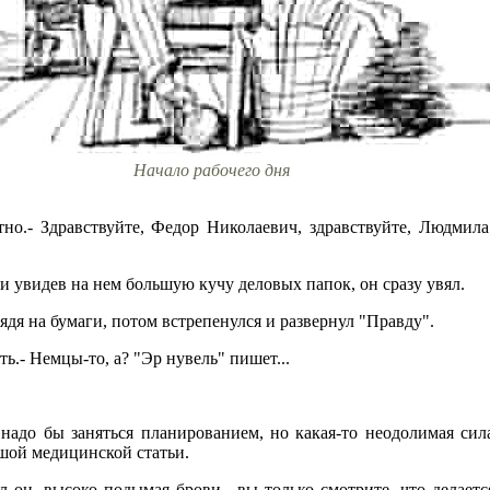
Начало рабочего дня
стно.- Здравствуйте, Федор Николаевич, здравствуйте, Людми
и увидев на нем большую кучу деловых папок, он сразу увял.
лядя на бумаги, потом встрепенулся и развернул "Правду".
ять.- Немцы-то, а? "Эр нувель" пишет...
надо бы заняться планированием, но какая-то неодолимая сила
ьшой медицинской статьи.
л он, высоко подымая брови,- вы только смотрите, что делае