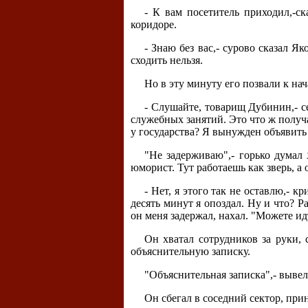
- К вам посетитель приходил,-с
коридоре.
- Знаю без вас,- сурово сказал Я
сходить нельзя.
Но в эту минуту его позвали к нач
- Слушайте, товарищ Дубинин,- се
служебных занятий. Это что ж получ
у государства? Я вынужден объявить
"Не задерживаю",- горько думал
юморист. Тут работаешь как зверь, а
- Нет, я этого так не оставлю,- к
десять минут я опоздал. Ну и что? Р
он меня задержал, нахал. "Можете идт
Он хватал сотрудников за руки, 
объяснительную записку.
"Объяснительная записка",- вывел
Он сбегал в соседний сектор, при