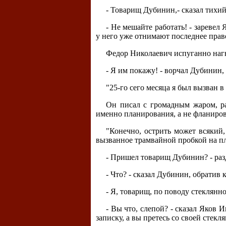
- Товарищ Дубинин,- сказал тихи
- Не мешайте работать! - заревел 
у него уже отнимают последнее прав
Федор Николаевич испуганно нагн
- Я им покажу! - ворчал Дубинин,
"25-го сего месяца я был вызван 
Он писал с громадным жаром, ра
именно планирования, а не фланиро
"Конечно, острить может всякий
вызванное трамвайной пробкой на п
- Пришел товарищ Дубинин? - разд
- Что? - сказал Дубинин, обратив
- Я, товарищ, по поводу стеклянн
- Вы что, слепой? - сказал Яков
записку, а вы претесь со своей стекл