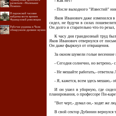
- Как нет?
раскопали «Маленькие
Помпеи»
- После выходного "Известий" ник
В парижской часовне
найдены кости времен
Яков Иванович даже изменился в л
Французской революции
сидел, не будучи в силах пошевелит
Рабочие рудника в Чили
Он долго и старательно что-то резал
обнаружили древние мумии
К часу дня грандиозный труд был
Яков Иванович отвернулся от письме
Он даже фыркнул от отвращения.
За окном шумели голые весенние 
- Сегодня солнечно, но ветрено,-
- Не мешайте работать,- ответил
- Я, кажется, всем здесь мешаю,- 
И он ушел в уборную, где сидел
планирования, о профессоре Пи-каре 
"Вот черт,- думал он,- ходят же л
В свой сектор Дубинин вернулся