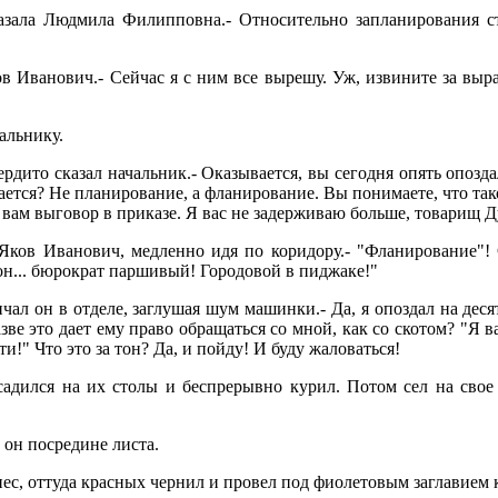
казала Людмила Филипповна.- Относительно запланирования с
ков Иванович.- Сейчас я с ним все вырешу. Уж, извините за вы
альнику.
рдито сказал начальник.- Оказывается, вы сегодня опять опозда
ается? Не планирование, а фланирование. Вы понимаете, что так
 вам выговор в приказе. Я вас не задерживаю больше, товарищ 
 Яков Иванович, медленно идя по коридору.- "Фланирование"!
 он... бюрократ паршивый! Городовой в пиджаке!"
ричал он в отделе, заглушая шум машинки.- Да, я опоздал на дес
азве это дает ему право обращаться со мной, как со скотом? "Я 
и!" Что это за тон? Да, и пойду! И буду жаловаться!
садился на их столы и беспрерывно курил. Потом сел на свое
 он посредине листа.
нес, оттуда красных чернил и провел под фиолетовым заглавием 