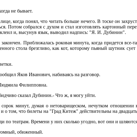
огда не бывает.
ице, когда понял, что читать больше нечего. В тоске он захруст
ься. Потом собрался с духом и стал изготовлять картонный пере
, клеил и, высунув язык, выводил надпись: "Я. И. Дубинин".
 закончен. Приближалась роковая минута, когда придется все-т
нного стола брезгливо, как кот, которому пьяный шутник сует
ветки.
 сообщил Яков Иванович, набиваясь на разговор.
а Людмила Филипповна.
обидчиво сказал Дубинин.- Что ж, я могу уйти.
 сорок минут, думая о нетоварищеском, нечутком отношении 
и о том, что билеты на "Град Китеж" действительны на двадцать
юди по театрам. Времени у них сколько угодно, вот они и шляются
 томный, обиженный.