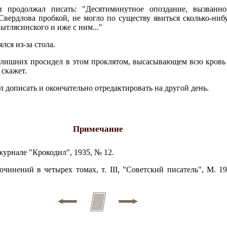
и продолжал писать: "Десятиминутное опоздание, вызванно
вердлова пробкой, не могло по существу явиться сколько-ни
ытлясинского и иже с ним..."
ся из-за стола.
аса лишних просидел в этом проклятом, высасывающем всю кровь
 скажет.
 дописать и окончательно отредактировать на другой день.
Примечание
журнале "Крокодил", 1935, № 12.
очинений в четырех томах, т. III, "Советский писатель", М. 1