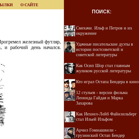
СЫЛКИ
О САЙТЕ
ПОИСК:
Смехачи. Ильф и Петров и их
окружение
Прогремел железный футляр,
Удачные писательские дуэты в
, и рабочий день начался.
истории постсоветской и
советской литературы
Как Осип Шор стал главным
жуликом русской литературы
Кто играл Остапа Бендера в кино
12 стульев - версии фильма
Леонида Гайдая и Марка
Захарова
Как Иехиел-Лейб Файнзильберг
стал Ильей Ильфом
Арчил Гомиашвили -
грузинский Остап Бендер