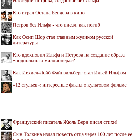
Наследие Петрова, созданное без Ильфа
Кто играл Остапа Бендера в кино
Петров без Ильфа - что писал, как погиб
Как Осип Шор стал главным жуликом русской
литературы
Кто вдохновил Ильфа и Петрова на создание образа
«подпольного миллионера»?
Как Иехиел-Лейб Файнзильберг стал Ильей Ильфом
«12 стульев»: интересные факты о культовом фильме
Французский писатель Жюль Верн писал стихи!
Сын Толкина издал повесть отца через 100 лет после ее
написания