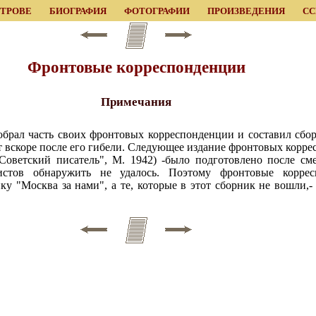
ЕТРОВЕ
БИОГРАФИЯ
ФОТОГРАФИИ
ПРОИЗВЕДЕНИЯ
С
Фронтовые корреспонденции
Примечания
обрал часть своих фронтовых корреспонденции и составил сбор
т вскоре после его гибели. Следующее издание фронтовых корре
Советский писатель", М. 1942) -было подготовлено после сме
стов обнаружить не удалось. Поэтому фронтовые коррес
у "Москва за нами", а те, которые в этот сборник не вошли,