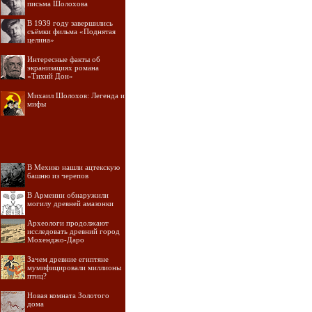
письма Шолохова
В 1939 году завершились
съёмки фильма «Поднятая
целина»
Интересные факты об
экранизациях романа
«Тихий Дон»
Михаил Шолохов: Легенда и
мифы
В Мехико нашли ацтекскую
башню из черепов
В Армении обнаружили
могилу древней амазонки
Археологи продолжают
исследовать древний город
Мохенджо-Даро
Зачем древние египтяне
мумифицировали миллионы
птиц?
Новая комната Золотого
дома