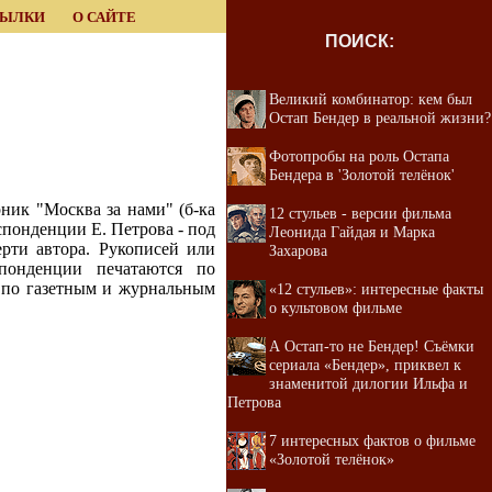
СЫЛКИ
О САЙТЕ
ПОИСК:
Великий комбинатор: кем был
Остап Бендер в реальной жизни?
Фотопробы на роль Остапа
Бендера в 'Золотой телёнок'
ник "Москва за нами" (б-ка
12 стульев - версии фильма
спонденции Е. Петрова - под
Леонида Гайдая и Марка
рти автора. Рукописей или
Захарова
понденции печатаются по
- по газетным и журнальным
«12 стульев»: интересные факты
о культовом фильме
А Остап-то не Бендер! Cъёмки
сериала «Бендер», приквел к
знаменитой дилогии Ильфа и
Петрова
7 интересных фактов о фильме
«Золотой телёнок»