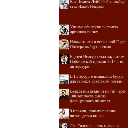
Как Иехиел-Лейб Файнзильберг
стал Ильей Ильфом
Ученые обнаружили самую
древнюю сказку
Новые книги о вселенной Гарри
Поттера выйдут осенью
Кадзуо Исигуро стал лауреатом
Нобелевской премии 2017 г. по
литературе
В Петербурге появились будки
для звонков советским поэтам
Вышла новая книга почти через
100 лет после смерти
французского писателя
9 причин, почему полезно
читать детям книги
Лев Толстой - пять мифов и