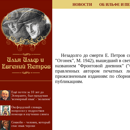
НОВОСТИ
ОБ ИЛЬФЕ И П
Незадолго до смерти Е. Петров с
"Огонек", М. 1942), вышедший в све
названием "Фронтовой дневник" ("
правленных автором печатных ли
прижизненным изданиям: по сборник
публикациям.
Ещё почти за 10 лет до
Эсперанто, был придуман
'всемирный язык' - 'волапюк'
Оксфордский словарь
попросил у подростков
помощи в изучении сленга
Секвойя – человек, который
спас язык чероки