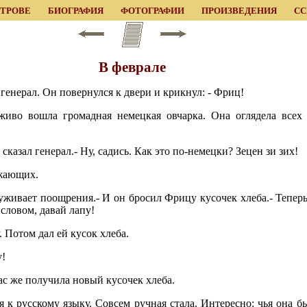
ЕТРОВЕ
БИОГРАФИЯ
ФОТОГРАФИИ
ПРОИЗВЕДЕНИЯ
С
В феврале
л генерал. Он повернулся к двери и крикнул: - Фриц!
 живо вошла громадная немецкая овчарка. Она оглядела всех
 сказал генерал.- Ну, садись. Как это по-немецки? Зецен зи зих!
ужающих.
луживает поощрения.- И он бросил Фрицу кусочек хлеба.- Теперь 
словом, давай лапу!
. Потом дал ей кусок хлеба.
у!
ас же получила новый кусочек хлеба.
 к русскому языку. Совсем ручная стала. Интересно: чья она б