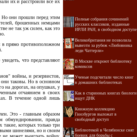
нали их и расстроили все их
. Но они прошли перед этим
Полные собрания сочинений
ителей, брошенных немцами
русских классиков, изданные
ве не так уж силен, как это
ИРЛИ РАН, в свободном доступе
во.
Великобритания не позволила
ся в прямо противоположном
вывезти за рубеж «Любовника
.
леди Чаттерли»
 увидеть, что представляют
В Москве откроют библиотеку
комиксов
нов" войны, и резервистов,
Ученые подсчитали число книг
е они таковы. Но в основном
в домашних библиотеках
о на дорогах, на опушках, у
оченным отчаянием в своих
Как в старинных книгах биологи
ках. В течение одной лишь
ищут ДНК
Книжную коллекцию
плен. Это - главным образом
Гинзбургов выложат в
свободный доступ
м обмундировании, правда
 такие, которых только три
Библиотекой в Челябинске снят
овыми шинелями, но и своим
боевик для борьбы с
 не может выиграть войну.