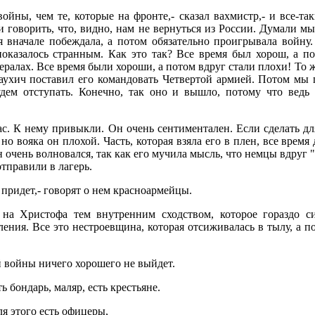
йны, чем те, которые на фронте,- сказал вахмистр,- и все-так
ли говорить, что, видно, нам не вернуться из России. Думали м
ия вначале побеждала, а потом обязательно проигрывала войну
показалось странным. Как это так? Все время был хорош, а по
нералах. Все время были хороши, а потом вдруг стали плохи! То
раухич поставил его командовать Четвертой армией. Потом мы 
будем отступать. Конечно, так оно и вышло, потому что ведь
. К нему привыкли. Он очень сентиментален. Если сделать для
но вояка он плохой. Часть, которая взяла его в плен, все время
 очень волновался, так как его мучила мысль, что немцы вдруг "
отправили в лагерь.
д придет,- говорят о нем красноармейцы.
на Христофа тем внутренним сходством, которое гораздо с
ления. Все это нестроевщина, которая отсиживалась в тылу, а п
ой войны ничего хорошего не выйдет.
ь бондарь, маляр, есть крестьяне.
я этого есть офицеры,