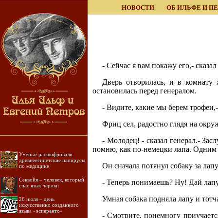
НОВОСТИ
ОБ ИЛЬФЕ И П
- Сейчас я вам покажу его,- сказа
Дверь отворилась, и в комнату
остановилась перед генералом.
- Видите, какие мы берем трофеи,-
Фриц сел, радостно глядя на окр
- Молодец! - сказал генерал.- Зас
помню, как по-немецки лапа. Одним 
Ученые расшифровали
древнеегипетские папирусы
Он сначала потянул собаку за лапу
по медицине
Секвойя – человек, который
- Теперь понимаешь? Ну! Дай лап
спас язык чероки
Умная собака подняла лапу и тотч
26 июля – день
искусственно созданного
языка «эсперанто»
- Смотрите, понемногу приучается