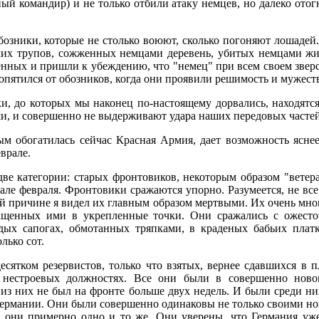
ный командир) и не только отбили атаку немцев, но далеко отог
озники, которые не столько воюют, сколько погоняют лошадей
ких трупов, сожженных немцами деревень, убитых немцами ж
нных и пришли к убеждению, что "немец" при всем своем зверст
опятился от обозников, когда они проявили решимость и мужест
ки, до которых мы наконец по-настоящему дорвались, находят
и, и совершенно не выдерживают удара наших передовых частей
м обогатилась сейчас Красная Армия, дает возможность яснее
врале.
ве категории: старых фронтовиков, некоторым образом "ветера
але февраля. Фронтовики сражаются упорно. Разумеется, не вс
ой причине я видел их главным образом мертвыми. Их очень мног
ращенных ими в укрепленные точки. Они сражались с ожест
ых сапогах, обмотанных тряпками, в краденых бабьих плат
лько сот.
десятком резервистов, только что взятых, вернее сдавшихся в 
 нестроевых должностях. Все они были в совершенно ново
з них не был на фронте больше двух недель. И были среди них
 Германии. Они были совершенно одинаковы не только своими н
 они примерно одно и то же. Они уверены, что Германия уже