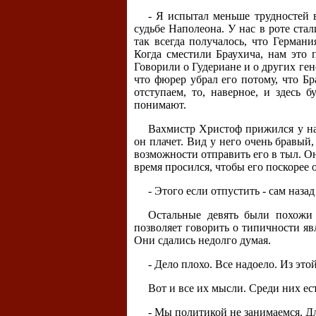
- Я испытал меньше трудностей во
судьбе Наполеона. У нас в роте ста
так всегда получалось, что Герман
Когда сместили Браухича, нам это 
Говорили о Гудериане и о других ге
что фюрер убрал его потому, что Б
отступаем, то, наверное, и здесь 
понимают.
Вахмистр Христоф прижился у нас
он плачет. Вид у него очень бравый, 
возможности отправить его в тыл. Он
время просился, чтобы его поскорее 
- Этого если отпустить - сам наза
Остальные девять были похожи 
позволяет говорить о типичности яв
Они сдались недолго думая.
- Дело плохо. Все надоело. Из эт
Вот и все их мысли. Среди них ест
- Мы политикой не занимаемся. Дл