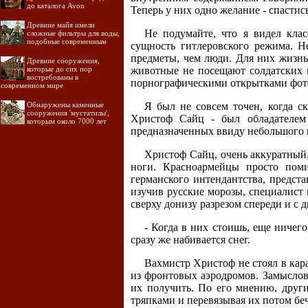
до каталога Avon
Теперь у них одно желание - спастис
Древние майя имели
Не подумайте, что я видел кла
сложные фильтры для воды,
подобные современным
сущность гитлеровского режима. Н
предметы, чем люди. Для них жизнь 
Древние сооружения,
которые до сих пор
животные не посещают солдатских 
востребованы в
порнографическими открытками фото
современном мире
Обнаружены каменные
Я был не совсем точен, когда с
сооружения 'мустатилы',
Христоф Сайц - был обладателем
которым около 7000 лет
предназначенных ввиду небольшого ко
Христоф Сайц, очень аккуратный,
ноги. Красноармейцы просто поми
германского интендантства, предст
изучив русские морозы, специалист
сверху донизу разрезом спереди и с
- Когда в них стоишь, еще ничего
сразу же набивается снег.
Вахмистр Христоф не стоял в кара
из фронтовых аэродромов. Замыслова
их получить. По его мнению, други
тряпками и перевязывая их потом бе