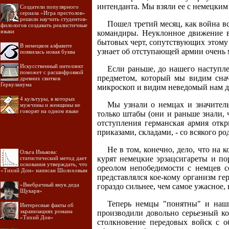
интенданта. Мы взяли ее с немецким
Создатели популярного
сериала «Игра престолов»
решили научить студентов-
Пошел третий месяц, как война в
филологов создавать реалистичные
языки
командиры. Неуклонное движение в
бытовых черт, сопутствующих этому 
В немецком алфавите
узнает об отступающей армии очень м
появилась новая буква
Искусственный интеллект
Если раньше, до нашего наступле
поможет с расшифровкой
предметом, который мы видим снач
древних свитков
Геркуланума
микроскоп и видим неведомый нам д
4 культуры, в которых
Мы узнали о немцах и значитель
мужчины и женщины не
говорят на одном языке
только штабы (они и раньше знали, 
отступления германская армия откр
приказами, складами, - со всякого р
Не в том, конечно, дело, что на
Ольга Инькова:
курят немецкие эрзацсигареты и по
статистический метод дает
основания утверждать, что
ореолом непобедимости с немцев 
«Тихий Дон» написан Шолоховым
представлялся кое-кому организм ге
«Внебрачный внук деда
гораздо сильнее, чем самое ужасное, 
Щукаря»
Теперь немцы "понятны" и наш
Интересные факты об
экранизациях романа
производили довольно серьезный ко
«Тихий Дон»
столкновение передовых войск с о