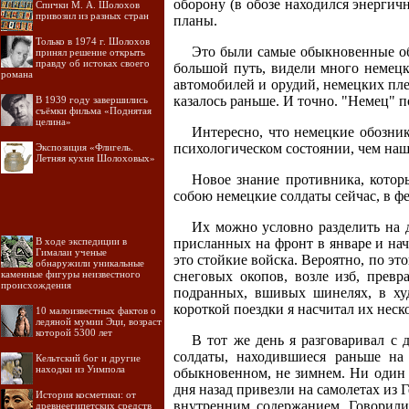
оборону (в обозе находился энергич
Спички М. А. Шолохов
привозил из разных стран
планы.
Только в 1974 г. Шолохов
Это были самые обыкновенные об
принял решение открыть
правду об истоках своего
большой путь, видели много немец
романа
автомобилей и орудий, немецких пле
казалось раньше. И точно. "Немец" п
В 1939 году завершились
съёмки фильма «Поднятая
целина»
Интересно, что немецкие обозни
психологическом состоянии, чем наш
Экспозиция «Флигель.
Летняя кухня Шолоховых»
Новое знание противника, которы
собою немецкие солдаты сейчас, в фе
Их можно условно разделить на д
В ходе экспедиции в
присланных на фронт в январе и нач
Гималаи ученые
это стойкие войска. Вероятно, по эт
обнаружили уникальные
каменные фигуры неизвестного
снеговых окопов, возле изб, прев
происхождения
подранных, вшивых шинелях, в худ
короткой поездки я насчитал их неско
10 малоизвестных фактов о
ледяной мумии Эци, возраст
которой 5300 лет
В тот же день я разговаривал с 
солдаты, находившиеся раньше на
Кельтский бог и другие
находки из Уимпола
обыкновенном, не зимнем. Ни один и
дня назад привезли на самолетах из
История косметики: от
внутренним содержанием. Говорили
древнеегипетских средств