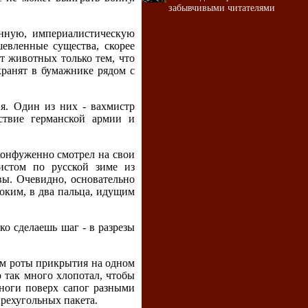
забывчивыми читателями
онную, империалистическую
евленные существа, скорее
т животных только тем, что
ранят в бумажнике рядом с
ия. Один из них - вахмистр
ствие германской армии и
конфуженно смотрел на свои
истом по русской зиме из
вы. Очевидно, основательно
оким, в два пальца, идущим
ко сделаешь шаг - в разрезы
вом роты прикрытия на одном
о так много хлопотал, чтобы
 ноги поверх сапог разными
ырехугольных пакета.