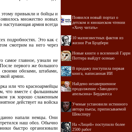
К этому привыкли и бойцы и
Появился новый портал о
Появилось множество новых
детском и юношеском чтении
о наступающая армия всегда
«Хочу читать»
10 малоизвестных фактов из
ех подробностях. Это как с
жизни Рэя Брэдбери
том смотрим на него через
Новые книги о вселенной Гарри
Поттера выйдут осенью
о самое главное, узнали не
 После первого же большого
В продажу поступила первая
и своими обозами, штабами,
книга, написанная ИИ
сякой армии.
Найдено незавершенное
чарка или что красноармейцы
продолжение «Заводного
ом, что вместе с фальшивым
апельсина» Берджесса
ишком уж хорошо слаженным
онятное действует на войска
Ученые установили истинного
автора пьесы, приписываемой
Шекспиру
иданно напали немцы. Они
стретился наш обоз. Обычно
На «Лицей» поступило более
зники быстро организовали
2500 работ