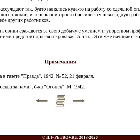
ассуждают так, будто нанялись куда-то на работу со сдельной оп
ались плохие, и теперь они просто бросили эту невыгодную рабо
себе других работников.
ронтовики сражаются за свою добычу с умением и упорством про
 ними предстоит долгая и кровавая. А эти... Эти уже начинают к
Примечания
в газете "Правда", 1942, № 52, 21 февраля.
сква за нами", б-ка "Огонек", М. 1942.
© ILF-PETROV.RU, 2013-2020