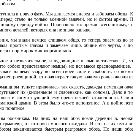
 обозом.
ступила в новую фазу. Мы двигаемся вперед и забираем обозы. 
перед стало не только военной задачей, но и бытом армии. 
новому периоду войны. Произошло это прежде всего потому, чт
ного деталей, которых она не знала раньше.
ния, мы знали немцев слишком общо, то теперь знаем их во вс
ала простым глазом и замечаем лишь общие его черты, а по
о сих пор мирок микроорганизмов.
ное и незначительное, и чудовищное и юмористическое. И, чт
что собою представляют немцы), но вся масса красноармейцев.
ылась нашему взору во всей своей силе и слабости, со всем
ода нестроевщиной, которая играет такую важную роль в жизни в
 командном пункте прижилась, так сказать, дважды немецкая ов
ругивают их (кисленькие и слабенькие, как солома). Дело в т
сошел и сопутствующий ему ореол некоей загадочности. Сл
рманской армии. В этом было что-то непонятное. А в войне неп
но понятное.
им обозникам. На днях на наш обоз возле деревни Б. неож
нтрманевр, от которого многого ожидали. И вот на их пути в
бозом заканчивается быстрым разгромом обоза. Но наши обо