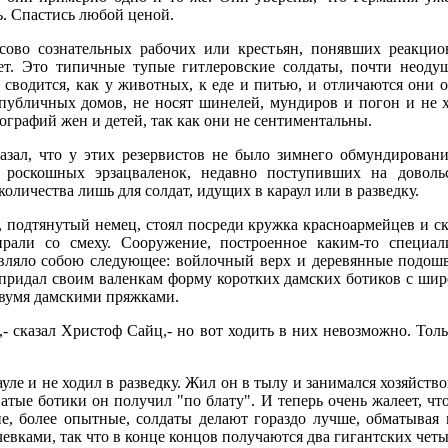
ь. Спастись любой ценой.
ссово сознательных рабочих или крестьян, понявших реакци
ет. Это типичные тупые гитлеровские солдаты, почти неодуш
сводится, как у животных, к еде и питью, и отличаются они о
публичных домов, не носят шинелей, мундиров и погон и не х
графий жен и детей, так как они не сентиментальны.
казал, что у этих резервистов не было зимнего обмундирован
 роскошных эрзацваленок, недавно поступивших на доволь
личества лишь для солдат, идущих в караул или в разведку.
 подтянутый немец, стоял посреди кружка красноармейцев и с
рали со смеху. Сооружение, построенное каким-то специал
авляло собою следующее: войлочный верх и деревянные подош
 придал своим валенкам форму коротких дамских ботиков с шир
 двумя дамскими пряжками.
,- сказал Христоф Сайц,- но вот ходить в них невозможно. Толь
уле и не ходил в разведку. Жил он в тылу и занимался хозяйст
тые ботики он получил "по блату". И теперь очень жалеет, чт
е, более опытные, солдаты делают гораздо лучше, обматывая
чевками, так что в конце концов получаются два гигантских чет