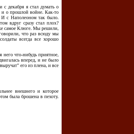
и с декабря я стал думать о
ы и о прошлой войне. Как-то
. И с Наполеоном так было.
том вдруг сразу стал плох?
 же самое Клюге. Мы решили,
говорили, что раз всюду мы
 солдаты всегда все хорошо
 него что-нибудь приятное,
 двигалась вперед, и не было
выручат" его из плена, и все
ильнее внешнего и которое
отом была брошена в пехоту.