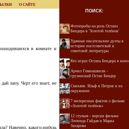
СЫЛКИ
О САЙТЕ
ПОИСК:
Фотопробы на роль Остапа
Бендера в 'Золотой телёнок'
Удачные писательские дуэты в
истории постсоветской и
 находившихся в комнате и
советской литературы
Кто играл Остапа Бендера в кино
Арчил Гомиашвили -
грузинский Остап Бендер
дай лапу. Черт его знает, не
Смехачи. Ильф и Петров и их
окружение
7 интересных фактов о фильме
«Золотой телёнок»
12 стульев - версии фильма
Леонида Гайдая и Марка
Захарова
ыла? Наверно, какого-нибудь