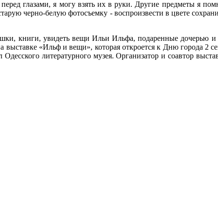
перед глазами, я могу взять их в руки. Другие предметы я помн
старую черно-белую фотосъемку - воспроизвести в цвете сохра
ушки, книги, увидеть вещи Ильи Ильфа, подаренные дочерью и
 выставке «Ильф и вещи», которая откроется к Дню города 2 сент
 Одесского литературного музея. Организатор и соавтор выста