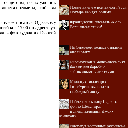
ю с детства, но их уже нет.
Новые книги о вселенной Гарри
нившиеся предметы, чтобы вы
Поттера выйдут осенью
Французский писатель Жюль
 внуком писателя Одесскому
Верн писал стихи!
ября в 15.00 по адресу: ул.
вки - фотохудожник Георгий
На Северном полюсе открыли
библиотеку
Библиотекой в Челябинске снят
боевик для борьбы с
забывчивыми читателями
Книжную коллекцию
Гинзбургов выложат в
свободный доступ
Найден экземпляр Первого
фолио Шекспира,
принадлежавший Джону
Мильтону
Институт восточных рукописей