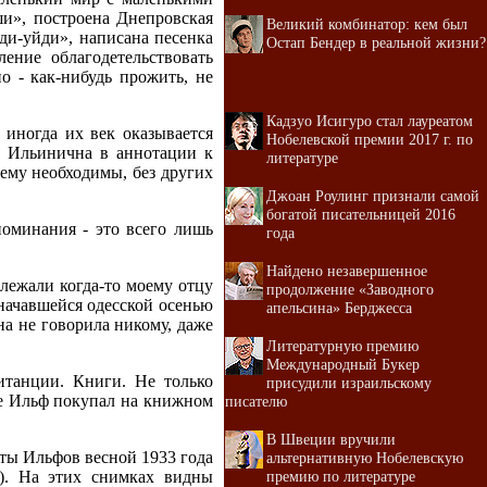
и», построена Днепровская
Великий комбинатор: кем был
ди-уйди», написана песенка
Остап Бендер в реальной жизни?
ние облагодетельствовать
о - как-нибудь прожить, не
Кадзуо Исигуро стал лауреатом
 иногда их век оказывается
Нобелевской премии 2017 г. по
а Ильинична в аннотации к
литературе
ему необходимы, без других
Джоан Роулинг признали самой
богатой писательницей 2016
поминания - это всего лишь
года
Найдено незавершенное
длежали когда-то моему отцу
продолжение «Заводного
начавшейся одесской осенью
апельсина» Берджесса
на не говорила никому, даже
Литературную премию
Международный Букер
итанции. Книги. Не только
присудили израильскому
е Ильф покупал на книжном
писателю
В Швеции вручили
ты Ильфов весной 1933 года
альтернативную Нобелевскую
а). На этих снимках видны
премию по литературе