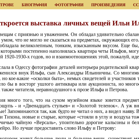
ЕТРОВЕ
БИОГРАФИЯ
ФОТОГРАФИИ
ПРОИЗВЕДЕНИЯ
С
откроется выставка личных вещей Ильи И
 вещам с приязнью и уважением. Он обладал удивительно сбал
умом, что не могло не сказаться на предметах, окружающих его.
обладала великолепным, тонким, изысканным вкусом. Еще бы, 
которыми постепенно наполнялась квартира четы Ильфов, могут
ей 1920-1930-х годов, но и взаимоотношениях этой, пожалуй, ид
ала в Одессу фотографии деталей интерьера родительской квар
 женился внук Ильфа, сын Александры Ильиничны. Со многи
, но кое-какие «осколки быта», немых свидетелей и участников 
ело бы в восторг ушлого антиквара или аукциониста, но много
а также читателя, неравнодушного к прозе Ильфа и Петрова.
ия много того, что на сухом музейном языке зовется предме
ощупь - и «Двенадцать стульев» и «Золотой теленок». А уж вн
е! Запоминаются так, как будто не читал о них, а видел наяву. 
и Тихона, новые и старые, которые «стояли в углу и воздуха то
зчичью чайную «Версаль», упоительно дорогие кальсоны и бе
ейро. Но лучше предоставить слово Ильфу и Петрову:
 котором живут большие люди и большие вещи, существует м