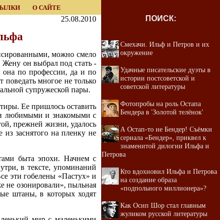
СЫЛКИ
О САЙТЕ
ПОИСК:
25.08.2010
льфа
Смехачи. Ильф и Петров и их
окружение
ансированными, можно смело
 Жену он выбрал под стать -
Удачные писательские дуэты в
она по профессии, да и по
истории постсоветской и
 поведать многое не только
советской литературы
еальной супружеской пары.
Фотопробы на роль Остапа
тиры. Ее пришлось оставить
Бендера в 'Золотой телёнок'
ми любимыми и знакомыми с
той, прежней жизни, удалось
А Остап-то не Бендер! Cъёмки
е из заснятого на пленку не
сериала «Бендер», приквел к
знаменитой дилогии Ильфа и
Петрова
тами быта эпохи. Начнем с
утри, в тексте, упоминаний
Кто вдохновил Ильфа и Петрова
Все эти гобелены «Пастух» и
на создание образа
же не озонировали», пыльная
«подпольного миллионера»?
лые штаны, в которых ходят
Как Осип Шор стал главным
жуликом русской литературы
аленький мир с маленькими