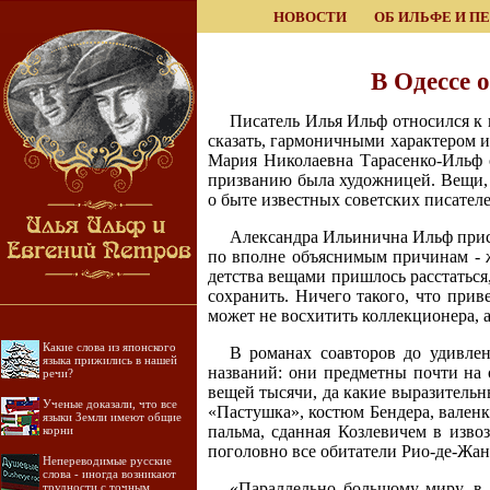
НОВОСТИ
ОБ ИЛЬФЕ И П
В Одессе 
Писатель Илья Ильф относился к
сказать, гармоничными характером и 
Мария Николаевна Тарасенко-Ильф 
призванию была художницей. Вещи, 
о быте известных советских писател
Александра Ильинична Ильф присл
по вполне объяснимым причинам -
детства вещами пришлось расстаться
сохранить. Ничего такого, что прив
может не восхитить коллекционера, 
Какие слова из японского
В романах соавторов до удивлен
языка прижились в нашей
названий: они предметны почти на 
речи?
вещей тысячи, да какие выразительны
Ученые доказали, что все
«Пастушка», костюм Бендера, валенк
языки Земли имеют общие
пальма, сданная Козлевичем в изво
корни
поголовно все обитатели Рио-де-Жан
Непереводимые русские
слова - иногда возникают
«Параллельно большому миру, в
трудности с точным