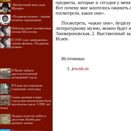
предметы, которые и сегодня у меня 
«Внебрачный внук деда
Вот почему мне захотелось оживить 
Щукаря»
посмотрели, какие они».
«Поднятая целина»: первая
попытка экранизации
Посмотреть, «какие они», бездел
литературному музею, можно будет на
Найдены ранее неизвнстные
письма Шолохова
Ланжероновская, 2. Выставочный зал
Исаев.
В 1939 году завершились
съёмки фильма «Поднятая
целина»
Источники:
jewish.ru
В Ираке найден
двухтысячелетний
затерянный город
В Ельце восстановили
старинные плитуары
Самая древняя в мире
городская канализация была
проложена около 11800 лет
назад
Лидары помогли найти в
джунглях Камбоджи
древние храмы