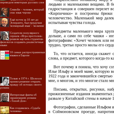
переводом некоторых русских слов
людьми и маленькими вещами. В бо
гидростанция и совершен перелет в
Секвойя – человек, который
спас язык чероки
«Кирпичики» и построены брюки ф
человечество. Маленький мир далек
Ещё почти за 10 лет до
испытывая чувства голода.
Эсперанто, был придуман
'всемирный язык' - 'волапюк'
Предметы маленького мира хрупк
Создатели популярного
дольше, а сами по себе чашки - и
сериала «Игра престолов»
решили научить студентов-
фотографиям: «Хочет человек или не
филологов создавать реалистичные
трудно, третьи просто милы его сердц
языки
10 самых распространненых
То, что остается, иногда скажет
языков в Европе
слова, а предмет, которого когда-то 
Вот почему я поняла, что хочу с
Илье Ильфу и моей маме, которую в
1922 года и закончившейся смертью 
Только в 1974 г. Шолохов
мне, о многом, и это многое стало м
принял решение открыть
правду об истоках своего
романа
Письма, открытки, рисунки, на
прижизненные издания знаменитых 
Интересные факты об
экранизациях романа
развале у Китайской стены в начале 1
«Тихий Дон»
Фотографии, сделанные Ильфом и 
Как создавалась «Судьба
человека»
в Соймоновском проезде, напроти