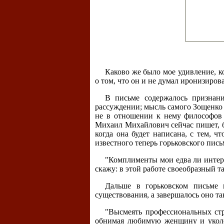
Каково же было мое удивление, к
о том, что он и не думал иронизиров
В письме содержалось признан
рассуждении; мысль самого Зощенко о
не в отношении к нему философов 
Михаил Михайлович сейчас пишет, бу
когда она будет написана, с тем, ч
известного теперь горьковского пись
"Комплименты мои едва ли интере
скажу: в этой работе своеобразный т
Дальше в горьковском письме 
существования, а завершалось оно т
"Высмеять профессиональных стр
обнимая любимую женщину и уколов