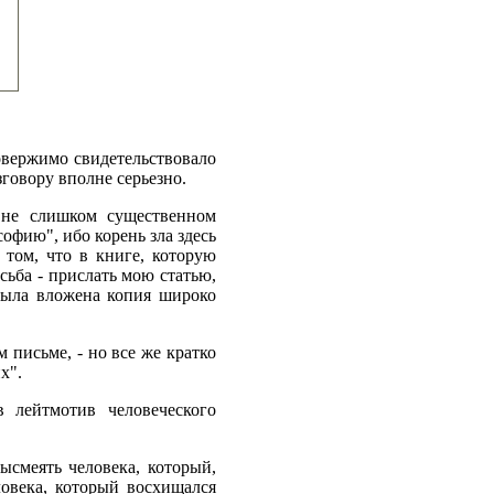
овержимо свидетельствовало
зговору вполне серьезно.
 не слишком существенном
офию", ибо корень зла здесь
том, что в книге, которую
сьба - прислать мою статью,
 была вложена копия широко
письме, - но все же кратко
х".
 лейтмотив человеческого
ысмеять человека, который,
овека, который восхищался