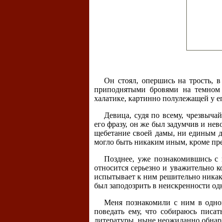
Он стоял, опершись на трость, 
приподнятыми бровями на темном 
халатике, картинно полулежащей у е
Девица, судя по всему, чрезвыча
его фразу, он же был задумчив и не
щебетание своей дамы, ни единым д
могло быть никаким иным, кроме пре
Позднее, уже познакомившись с н
относится серьезно и уважительно ко
испытывает к ним решительно никако
был заподозрить в неискренности од
Меня познакомили с ним в одно
поведать ему, что собираюсь писа
литературы, ныне неожиданно обнар