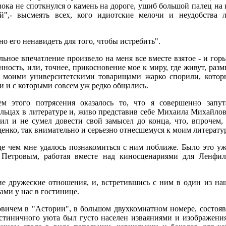
пока не споткнулся о камень на дороге, ушиб большой палец на 
",- высмеять всех, кого идиотские мелочи и неудобства 
бно его ненавидеть для того, чтобы истребить".
ьное впечатление произвело на меня все вместе взятое - и гор
нность, или, точнее, прикосновение мое к миру, где живут, р
 моими университетскими товарищами жарко спорили, котор
и и с которыми совсем уж редко общались.
м этого потрясения оказалось то, что я совершенно запут
альцах в литературе и, живо представив себе Михаила Михайло
сил и не сумел довести свой замысел до конца, что, впрочем
щенко, так внимательно и серьезно отнесшемуся к моим литерат
е чем мне удалось познакомиться с ним поближе. Было это уж
Петровым, работая вместе над киносценариями для Ленфиль
е дружеские отношения, и, встретившись с ним в один из на
ми у нас в гостинице.
вичем в "Астории", в большом двухкомнатном номере, состояв
стиничного уюта был густо населен изваяниями и изображени