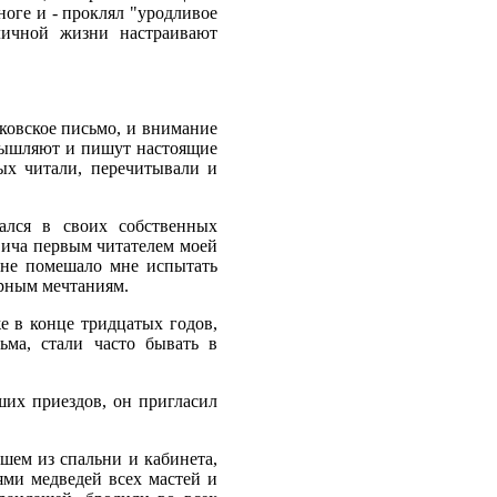
ноге и - проклял "уродливое
личной жизни настраивают
ьковское письмо, и внимание
азмышляют и пишут настоящие
ых читали, перечитывали и
ался в своих собственных
вича первым читателем моей
, не помешало мне испытать
урным мечтаниям.
е в конце тридцатых годов,
ма, стали часто бывать в
ших приездов, он пригласил
шем из спальни и кабинета,
ями медведей всех мастей и