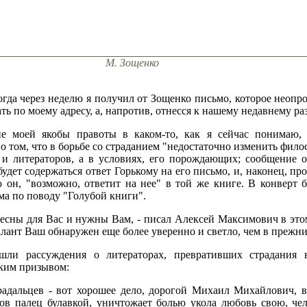
М. Зощенко
огда через неделю я получил от Зощенко письмо, которое неопр
ать по моему адресу, а, напротив, отнесся к нашему недавнему ра
ие моей якобы правоты в каком-то, как я сейчас понимаю,
 том, что в борьбе со страданием "недостаточно изменить филос
и литераторов, а в условиях, его порождающих; сообщение о 
дет содержаться ответ Горькому на его письмо, и, наконец, про
то он, "возможно, ответит на нее" в той же книге. В конверт
ма по поводу "Голубой книги".
сны для Вас и нужны Вам, - писал Алексей Максимович в этом 
алант Ваш обнаружен еще более уверенно и светло, чем в прежни
шли рассуждения о литераторах, превративших страдания в
аким призывом:
адальцев - вот хорошее дело, дорогой Михаил Михайлович, в
 палец булавкой, уничтожает болью укола любовь свою, чел