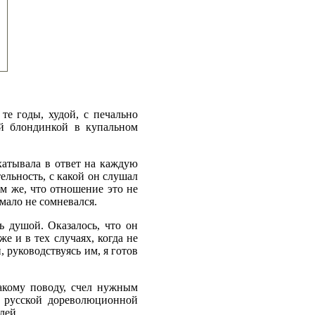
те годы, худой, с печально
й блондинкой в купальном
хатывала в ответ на каждую
ельность, с какой он слушал
м же, что отношение это не
мало не сомневался.
ь душой. Оказалось, что он
е и в тех случаях, когда не
 руководствуясь им, я готов
акому поводу, счел нужным
в русской дореволюционной
лей.