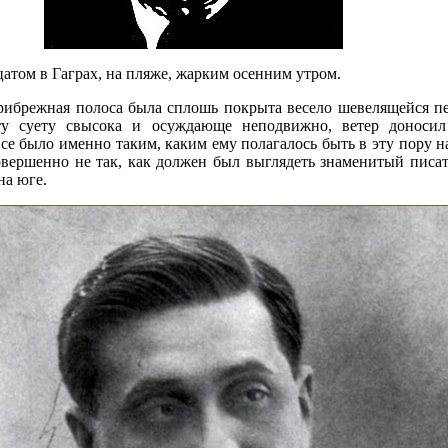
цатом в Гаграх, на пляже, жарким осенним утром.
рибрежная полоса была сплошь покрыта весело шевелящейся п
ту суету свысока и осуждающе неподвижно, ветер доносил 
се было именно таким, каким ему полагалось быть в эту пору н
овершенно не так, как должен был выглядеть знаменитый писа
на юге.