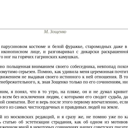
М. Зощенко
в парусиновом костюме и белой фуражке, старомодных даже в 
иконописном лице, и разговаривал с дикарски раскрашенно
го ног на горячих гагринских камушках.
йно польщенная вниманием своего собеседника, невпопад похо
возмутимо серьезен. Помню, как удивила меня церемонная почтит
вижением не выдавая своего истинного к ней отношения. В то
небрежительного, я, зная Зощенко только по его сочинениям, ни
им, я понял, что в то утро, на пляже, он и не думал кривит
 всем без исключения людям, с которыми его сводит судьба, даж
й симпатии. Вот и верь после этого первому впечатлению, если,
ного из самых чистосердечных и правдивых людей на земле.
й из московских редакций, и я сразу же, не помню уже по к
ть статью об эстетизации страдания, как об одном из мотиво
уженном мной в некоторых сочинениях наших советских писате