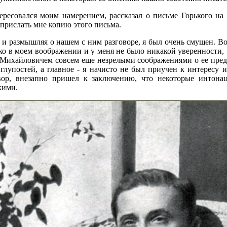
есовался моим намерением, рассказал о письме Горького на э
 прислать мне копию этого письма.
 и размышляя о нашем с ним разговоре, я был очень смущен. Во-
ко в моем воображении и у меня не было никакой уверенности, ч
Михайловичем совсем еще незрелыми соображениями о ее предме
глупостей, а главное - я начисто не был приучен к интересу 
вор, внезапно пришел к заключению, что некоторые интона
кими.