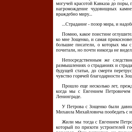
могучей красотой Кавказа до поры, 
нагромождение чудовищных камней
враждебно миру...
...Страдание - позор мира, и надо
Помню, какое поистине оглушител
ко мне Зощенко, и самая прикоснове
большие писатели, о которых мы с
почитали, но почти никогда не видел
Непосредственным же следствие
размышлениях о страданиях и страд
будущей статьи, до смерти перетру
чувство горячей благодарности к Зо
Прошло еще несколько лет, прежд
когда мы с Евгением Петровичем 
Ленинграде.
У Петрова с Зощенко были давни
Михаила Михайловича пообедать с на
Жили мы тогда с Евгением Петро
который по прихоти устроителей го