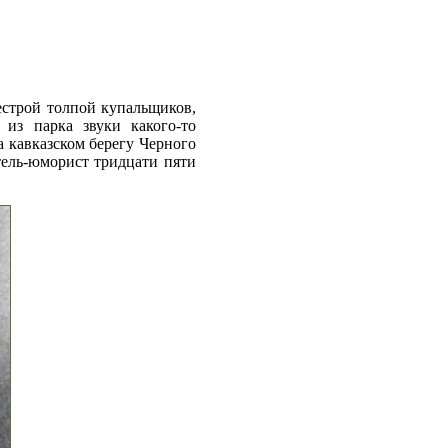
естрой толпой купальщиков,
из парка звуки какого-то
а кавказском берегу Черного
тель-юморист тридцати пяти