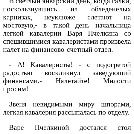
В светлый январский день, когда галки,
поскользнувшись на обледенелых
карнизах, неуклюже слетают на
мостовую,- в такой день начальница
легкой кавалерии Варя Пчелкина со
спешившимися кавалеристами произвела
налет на финансово-счетный отдел.
- А! Кавалеристы! - с подогретой
радостью воскликнул заведующий
финансами.- Налетайте! Милости
просим!
Звеня невидимыми миру шпорами,
легкая кавалерия рассыпалась по отделу.
Варе Пчелкиной достался стол