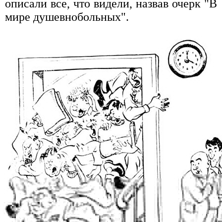
описали все, что видели, назвав очерк "В
мире душевнобольных".