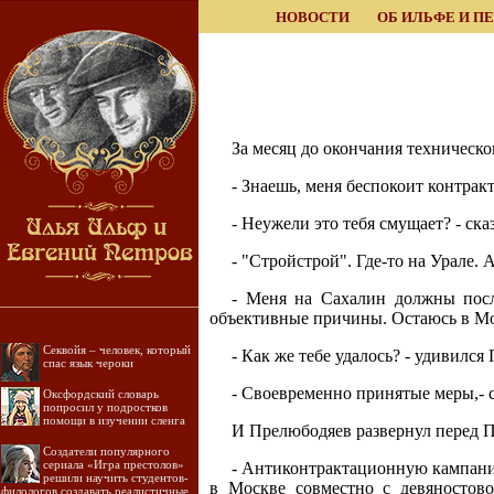
НОВОСТИ
ОБ ИЛЬФЕ И П
За месяц до окончания техническо
- Знаешь, меня беспокоит контрак
- Неужели это тебя смущает? - ска
- "Стройстрой". Где-то на Урале. А
- Меня на Сахалин должны посл
объективные причины. Остаюсь в Мо
Секвойя – человек, который
- Как же тебе удалось? - удивился
спас язык чероки
- Своевременно принятые меры,- с
Оксфордский словарь
попросил у подростков
помощи в изучении сленга
И Прелюбодяев развернул перед 
Создатели популярного
сериала «Игра престолов»
- Антиконтрактационную кампанию
решили научить студентов-
в Москве совместно с девяностов
филологов создавать реалистичные