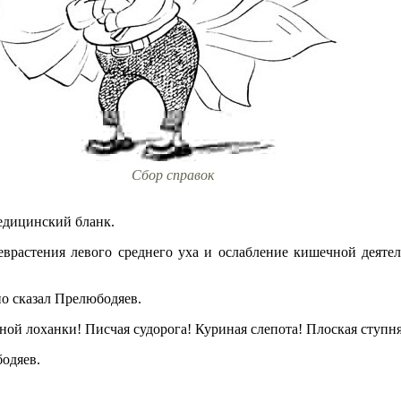
Сбор справок
едицинский бланк.
 неврастения левого среднего уха и ослабление кишечной деяте
но сказал Прелюбодяев.
ной лоханки! Писчая судорога! Куриная слепота! Плоская ступня
бодяев.