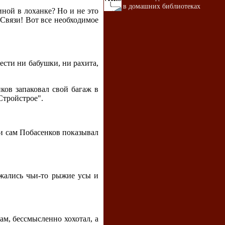
в домашних библиотеках
щиной в лоханке? Но и не это
 Связи! Вот все необходимое
рести ни бабушки, ни рахита,
ков запаковал свой багаж в
Стройстрое".
 и сам Побасенков показывал
жались чьи-то рыжие усы и
м, бессмысленно хохотал, а