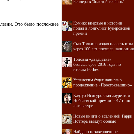
Бендера в 'Золотой телёнок'
Комикс впервые в истории
олезни. Это было посложнее
попал в лонг-лист Букеровской
премии
Сын Толкина издал повесть отца
через 100 лет после ее написания
Топовая «двадцатка»
бестселлеров 2016 года по
итогам Forbes
Успенским будет написано
продолжение «Простоквашино»
Кадзуо Исигуро стал лауреатом
Нобелевской премии 2017 г. по
литературе
Новые книги о вселенной Гарри
Поттера выйдут осенью
Найдено незавершенное