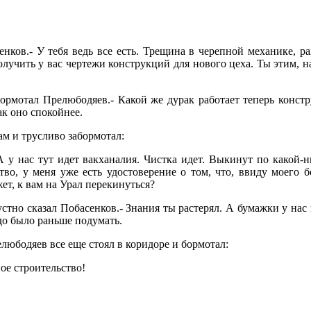
нков.- У тебя ведь все есть. Трещина в черепной механике, ра
олучить у вас чертежи конструкций для нового цеха. Ты этим, н
абормотал Прелюбодяев.- Какой же дурак работает теперь конст
ак оно спокойнее.
ам и трусливо забормотал:
А у нас тут идет вакханалия. Чистка идет. Выкинут по какой-н
во, у меня уже есть удостоверение о том, что, ввиду моего б
ет, к вам на Урал перекинуться?
рустно сказал Побасенков.- Знания ты растерял. А бумажки у нас 
до было раньше подумать.
любодяев все еще стоял в коридоре и бормотал:
ое строительство!