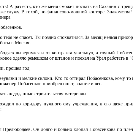
 есть! А раз есть, кто же меня сможет послать на Сахалин с тре
 уже служу. В тихой, но финансово-мощной конторе. Знакомства!
енера.
Побасенков.
о тебя не спасет. Ты поздно спохватился. За месяц нельзя приоб
аботы в Москве.
одяев вывернулся и от контракта увильнул, а глупый Побасен
ковое одеяло ремешком от штанов и поехал на Урал работать в "
ни, прошел год.
неувязки и мелкие склоки. Кто-то оттирал Побасенкова, кому-то
 инженер Побасенков приобрел опыт, знание и вес.
ать недоданные строительству материалы.
оходил по коридору нужного ему учреждения, к его щеке при
:
 Прелюбодяев. Он долго и больно хлопал Побасенкова по плеча