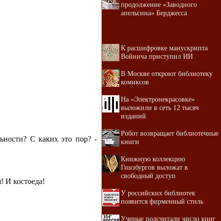
продолжение «Заводного
апельсина» Берджесса
К расшифровке манускрипта
Войнича приступил ИИ
В Москве откроют библиотеку
комиксов
На «Электронекрасовке»
выложили в сеть 12 тысяч
изданий
Робот возвращает библиотечные
льности? С каких это пор? -
книги
Книжную коллекцию
Гинзбургов выложат в
свободный доступ
! И костоеда!
У российских библиотек
появится фирменный стиль
Ученые подсчитали число книг