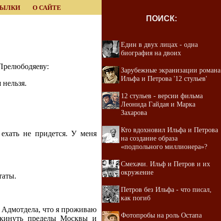
СЫЛКИ
О САЙТЕ
ПОИСК:
Един в двух лицах - одна
биография на двоих
 Прелюбодяеву:
Зарубежные экранизации романа
Ильфа и Петрова '12 стульев'
 нельзя.
12 стульев - версии фильма
Леонида Гайдая и Марка
Захарова
Кто вдохновил Ильфа и Петрова
ехать не придется. У меня
на создание образа
«подпольного миллионера»?
Смехачи. Ильф и Петров и их
окружение
таты.
Петров без Ильфа - что писал,
как погиб
т Адмотдела, что я проживаю
Фотопробы на роль Остапа
окинуть пределы Москвы и