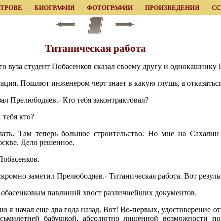
ЕТРОВЕ
БИОГРАФИЯ
ФОТОГРАФИИ
ПРОИЗВЕДЕНИЯ
С
Титаническая работа
го вуза студент Побасенков сказал своему другу и однокашнику
тация. Пошлют инженером черт знает в какую глушь, а отказаться
зал Прелюбодяев.- Кто тебя законтрактовал?
 тебя кто?
ать. Там теперь большое строительство. Но мне на Сахалин 
скве. Дело решенное.
 Побасенков.
кромно заметил Прелюбодяев.- Титаническая работа. Вот резуль
Побасенковым павлиний хвост различнейших документов.
 я начал еще два года назад. Вот! Во-первых, удостоверение о
осьмилетней бабушкой, абсолютно лишенной возможности п