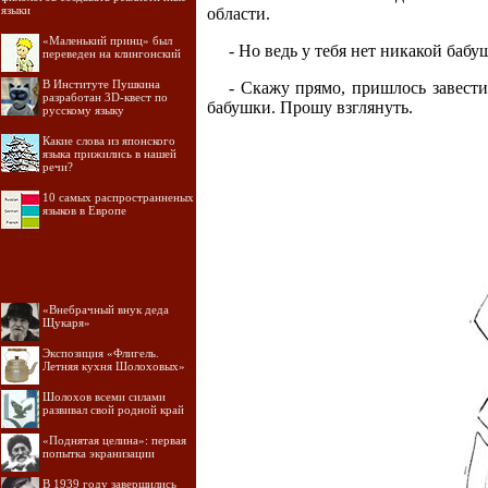
языки
области.
«Маленький принц» был
- Но ведь у тебя нет никакой бабу
переведен на клингонский
В Институте Пушкина
- Скажу прямо, пришлось завести
разработан 3D-квест по
бабушки. Прошу взглянуть.
русскому языку
Какие слова из японского
языка прижились в нашей
речи?
10 самых распространненых
языков в Европе
«Внебрачный внук деда
Щукаря»
Экспозиция «Флигель.
Летняя кухня Шолоховых»
Шолохов всеми силами
развивал свой родной край
«Поднятая целина»: первая
попытка экранизации
В 1939 году завершились