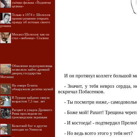
съёмки фильма «Поднятая
целина»
Только в 1974 г. Шолохов
принял решение открыть
правду об истоках своего
романа
Михаил Шолохов: как он
стал «любимце» Сталина
Обмеление водохранилища
позволило найти древний
дворец государства
И он протянул коллеге большой м
Митанни
На севере Египта
- Значит, у тебя невроз сердца,
обнаружили десятки мумий
вскричал Побасенков.
В Турции найдено сверло
возрастом 7,5 тыс. лет
- Ты посмотри ниже,- самодоволь
Расцвет и упадок Древнего
- Боже мой! Рахит! Трещина череп
Рима проследили по
гренландским ледникам
- И костоеда! - подтвердил Прелю
Кельтский бог и другие
находки из Уимпола
- Но ведь всего этого у тебя нет?