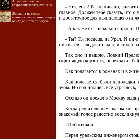
Археологи нашли
сокровища железного века
- Нет, есть! Раз написано, значит
главное. Должен тебе сказать, что я
Женщина из семьи
египетского фараона умерла
и достаточное для начинающего инж
от сердечного приступа
- А как же я? - печально спросил 
- Ты? Ты поедешь на Урал. И ничт
ни связей,- следовательно, и тихой р
Так оно и вышло. Ловкий Прелюб
скрипящую корзинку, перехватил бай
Как полагается в романах и в жиз
Как полагается, были неполадки, 
зубы. Но год прошел, все утряслось,
Осенью он поехал в Москву выдир
Когда решительным шагом он пр
знакомый голос радостно воскликнул
- Побасенков!
Перед уральским инженером стоял