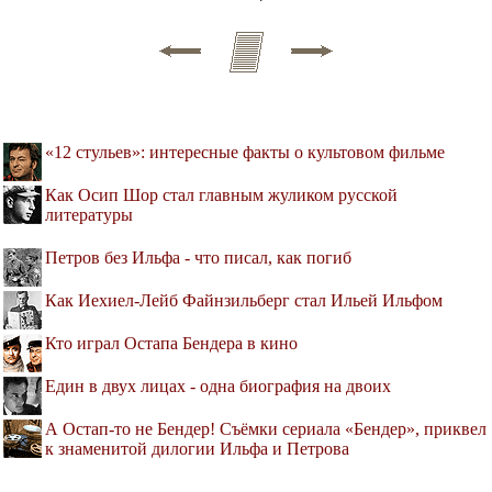
«12 стульев»: интересные факты о культовом фильме
Как Осип Шор стал главным жуликом русской
литературы
Петров без Ильфа - что писал, как погиб
Как Иехиел-Лейб Файнзильберг стал Ильей Ильфом
Кто играл Остапа Бендера в кино
Един в двух лицах - одна биография на двоих
А Остап-то не Бендер! Cъёмки сериала «Бендер», приквел
к знаменитой дилогии Ильфа и Петрова