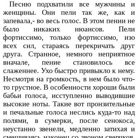
Песню подхватили все мужчины и
женщины. Они пели так же, как и
запевала,- во весь голос. В этом пении не
было никаких нюансов. Пели
фортиссимо, только фортиссимо, изо
всех сил, стараясь перекричать друг
друга. Странное, немного неприятное
вначале, пение становилось все
слаженнее. Ухо быстро привыкло к нему.
Несмотря на громкость, в нем было что-
то грустное. В особенности хороши были
бабьи голоса, исступленно выводившие
высокие ноты. Такие вот пронзительные
и печальные голоса неслись куда-то над
полями, в сумерки, после сенокоса,
неустанно звенели, медленно затихая и
смешиваясь наконец со звоном сверчков.