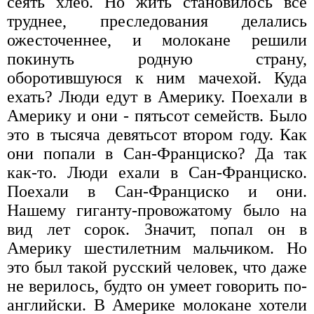
сеять хлеб. Но жить становилось все
труднее, преследования делались
ожесточеннее, и молокане решили
покинуть родную страну,
оборотившуюся к ним мачехой. Куда
ехать? Люди едут в Америку. Поехали в
Америку и они - пятьсот семейств. Было
это в тысяча девятьсот втором году. Как
они попали в Сан-Франциско? Да так
как-то. Люди ехали в Сан-Франциско.
Поехали в Сан-Франциско и они.
Нашему гиганту-провожатому было на
вид лет сорок. Значит, попал он в
Америку шестилетним мальчиком. Но
это был такой русский человек, что даже
не верилось, будто он умеет говорить по-
английски. В Америке молокане хотели