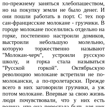
по-прежнему заняться хлебопашеством,
но на покупку земли не было денег. И
они пошли работать в порт. С тех пор
сан-францисские молокане - грузчики. В
городе молокане поселились отдельно на
горке, постепенно настроили домиков,
выстроили небольшую молельню,
которую торжественно называют
"Молокан-черч", устроили русскую
школу, и горка стала называться
"Русской горкой". Октябрьскую
революцию молокане встретили не по-
молокански, а по-пролетарски. Прежде
всего в них заговорили грузчики, а уж
потом молокане. Впервые за свою жизнь
люди почувствовали, что у них есть
родина, что она перестала быть для них