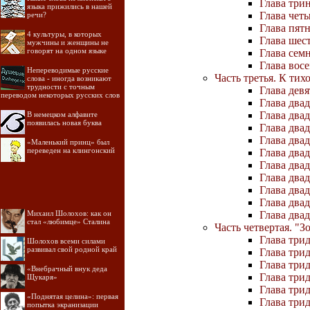
Глава три
языка прижились в нашей
Глава чет
речи?
Глава пят
4 культуры, в которых
Глава шес
мужчины и женщины не
говорят на одном языке
Глава сем
Глава вос
Непереводимые русские
Часть третья. К тих
слова - иногда возникают
трудности с точным
Глава дев
переводом некоторых русских слов
Глава два
Глава двад
В немецком алфавите
появилась новая буква
Глава двад
Глава два
«Маленький принц» был
переведен на клингонский
Глава двад
Глава два
Глава двад
Глава два
Глава два
Михаил Шолохов: как он
Глава два
стал «любимце» Сталина
Часть четвертая. "З
Глава три
Шолохов всеми силами
развивал свой родной край
Глава три
Глава три
«Внебрачный внук деда
Глава трид
Щукаря»
Глава трид
«Поднятая целина»: первая
Глава трид
попытка экранизации