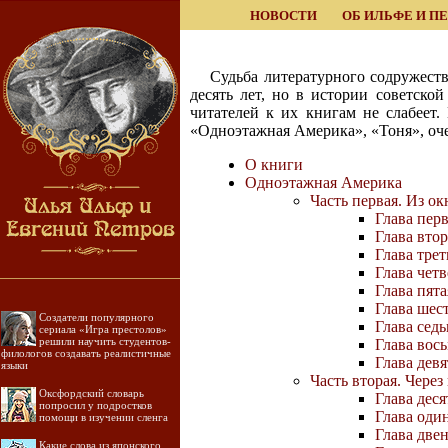
НОВОСТИ
ОБ ИЛЬФЕ И П
Судьба литературного содружеств
десять лет, но в истории советско
читателей к их книгам не слабеет
«Одноэтажная Америка», «Тоня», оче
О книги
Одноэтажная Америка
Часть первая. Из ок
Глава пер
Глава вто
Глава тре
Глава четв
Глава пят
Глава шес
Создатели популярного
Глава сед
сериала «Игра престолов»
решили научить студентов-
Глава вос
филологов создавать реалистичные
Глава дев
языки
Часть вторая. Чере
Оксфордский словарь
Глава дес
попросил у подростков
Глава оди
помощи в изучении сленга
Глава две
Какие слова из японского