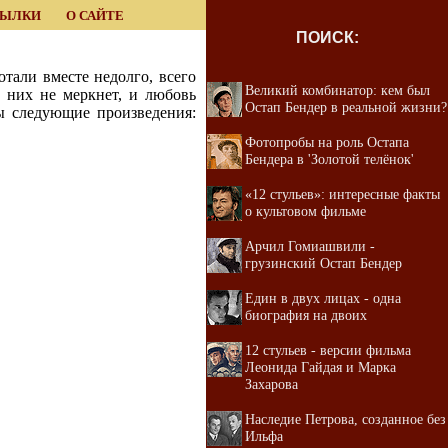
СЫЛКИ
О САЙТЕ
ПОИСК:
тали вместе недолго, всего
Великий комбинатор: кем был
о них не меркнет, и любовь
Остап Бендер в реальной жизни?
ы следующие произведения:
Фотопробы на роль Остапа
Бендера в 'Золотой телёнок'
«12 стульев»: интересные факты
о культовом фильме
Арчил Гомиашвили -
грузинский Остап Бендер
Един в двух лицах - одна
биография на двоих
12 стульев - версии фильма
Леонида Гайдая и Марка
Захарова
Наследие Петрова, созданное без
Ильфа