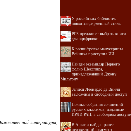
У российских библиотек
появится фирменный стиль
РГБ предлагает выбрать книги
для оцифровки
К расшифровке манускрипта
Войнича приступил ИИ
Найден экземпляр Первого
фолио Шекспира,
принадлежавший Джону
Мильтону
Записи Леонардо да Винчи
выложены в свободный доступ
Полные собрания сочинений
русских классиков, изданные
ИРЛИ РАН, в свободном доступе
художественной литературы,
В Англии найден ранее
неизвестный фрагмент