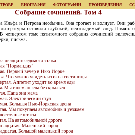
ЕТРОВЕ
БИОГРАФИЯ
ФОТОГРАФИИ
ПРОИЗВЕДЕНИЯ
С
Собрание сочинений. Том 4
а Ильфа и Петрова необычна. Она трогает и волнует. Они рабо
й литературы оставили глубокий, неизгладимый след. Память 
. В четвертом томе пятитомного собрания сочинений включен
рки, письма.
на двадцать седьмого этажа
вая "Нормандия"
рая. Первый вечер в Нью-Йорке
тья. Что можно увидеть из окна гостиницы
ертая. Аппетит уходит во время еды
ая. Мы ищем ангела без крыльев
тая. Папа энд мама
ьмая. Электрический стул
ьмая. Большая Нью-Йоркская арена
ятая. Мы покупаем автомобиль и уезжаем
з восточные штаты
ятая. На автомобильной дороге
ннадцатая. Маленький город
надцатая. Большой маленький город