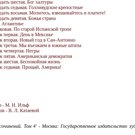
цать шестая. Бог халтуры
дцать седьмая. Голливудские крепостные
цать восьмая. Молитесь, взвешивайтесь и платите!
цать девятая. Божья страна
к Атлантике
оковая. По старой Испанской тропе
ок первая. День в Мексике
ок вторая. Новый год в Сан-Антонио
ок третья. Мы въезжаем в южные штаты
к четвертая. Негры
ок пятая. Американская демократия
ок шестая. Беспокойная жизнь
ок седьмая. Прощай, Америка!
ф - М. Н. Ильф
ов - В. Л. Катаевой
сочинений. Том 4' - Москва: Государственное издательство 