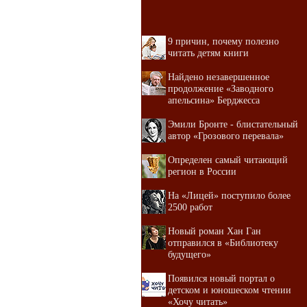
9 причин, почему полезно
читать детям книги
Найдено незавершенное
продолжение «Заводного
апельсина» Берджесса
Эмили Бронте - блистательный
автор «Грозового перевала»
Определен самый читающий
регион в России
На «Лицей» поступило более
2500 работ
Новый роман Хан Ган
отправился в «Библиотеку
будущего»
Появился новый портал о
детском и юношеском чтении
«Хочу читать»