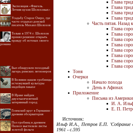
Глава трид
Экспозиция «Флигель.
Глава три
Летняя кухня Шолоховых»
Глава трид
Глава трид
Усадьбу Старое Озеро, где
часто отдыхал донской
Часть пятая. Назад 
писатель Михаил Шолохов
Глава сор
Только в 1974 г. Шолохов
Глава сор
принял решение открыть
Глава сор
правду об истоках своего
романа
Глава сор
Глава соро
Глава сор
Глава сор
Глава сор
Был обнаружен походный
Тоня
лагерь римских легионеров
Очерки
В Боливии нашли гробницы
Начало поxода
исчезнувшей культуры
индейцев пакахе
День в Афинах
Приложение
В Ираке найден
Письма из Америки
двухтысячелетний
затерянный город
И. А. Иль
Е. П. Петр
Гозекский круг в Германии -
древняя обсерватория
Источник:
Пол гробниц в древнем
Ильф И.А., Петров Е.П. 'Собрание 
Пилосе выстилали листы
1961 - с.595
золотой фольги