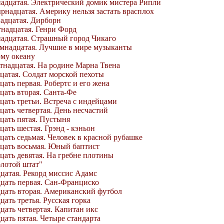
надцатая. Электрический домик мистера Рипли
ырнадцатая. Америку нельзя застать врасплох
надцатая. Дирборн
тнадцатая. Генри Форд
надцатая. Страшный город Чикаго
емнадцатая. Лучшие в мире музыканты
ому океану
ятнадцатая. На родине Марна Твена
дцатая. Солдат морской пехоты
цать первая. Робертс и его жена
цать вторая. Санта-Фе
дцать третьи. Встреча с индейцами
цать четвертая. День несчастий
дцать пятая. Пустыня
цать шестая. Грэнд - кэньон
дцать седьмая. Человек в красной рубашке
дцать восьмая. Юный баптист
дцать девятая. На гребне плотины
олотой штат"
дцатая. Рекорд миссис Адамс
дцать первая. Сан-Франциско
дцать вторая. Американский футбол
цать третья. Русская горка
цать четвертая. Капитан икс
цать пятая. Четыре стандарта