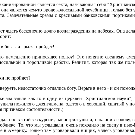
канизированной является секта, называющая себя "Христианск
она является чем-то вроде колоссальной лечебницы, только без у
ата. Замечательные храмы с красивыми банковскими портикам
ет ждать бесконечно долго вознаграждения на небесах. Она делае
орит:
в бога - и грыжа пройдет!
то немедленно приносящее пользу! Это понятно среднему амер
осильной и торопливой работы. Религия, которая так же полез
аки не пройдет?
 веруете, недостаточно отдались богу. Верьте в него - и он помож
е мы зашли как-то в одну из церквей "Христианской науки", 
лушала пожилого джентльмена, одетого в хороший, сшитый у по
ся признаком состоятельности.)
ал нас в этой экскурсии, навострил уши и, наклонив голову, 
оближе. То, что мы услышали, очень походило на сцену в нью-
е в Америку. Только там уговаривали нищих, а здесь уговарив