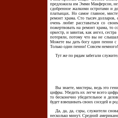
предложила им Эмми Макферсон, не п
сдобренное жалкими остротами и д
платьицах. Но самое главное, мист
ремонт храма. Сто тысяч долларов, 
очень любят расставаться со сво
пожертвовать на ремонт храма, то 
оркестр, и завитая, как ангел, сест
потеряли, потому что вы не слышали
Можете вы дать богу один пенни с 
Только один пенни! Совсем немного!
Тут же по рядам забегали служите
Вы знаете, мистеры, ведь это ге
цифры. Убедить их легче всего цифра
то бесконечно убедительное и делов
будет взвешивать своих соседей и род
Да, да, да, сэры, служители сно
несколько минут. Средний американе