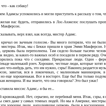
 что - как собаку!
ем Адамсы успокоились и могли приступить к рассказу о том, чт
 желая нас будить, отправились в Лос-Анжелос послушать про
 Макферсон.
казывать, верх взял, как всегда, мистер Адамс.
- кричал он зычным голосом.- Вы много потеряли, что не были
, мистеры. Итак, мы с Бекки пришли в храм Эмми Макферсон. Н
, церковь была переполнена. Там сидело больше тысячи челов
ак видно, за каких-то важных особ и посадили в первом ряду. О
оворились пока что с соседями. Прекрасные люди. Один - фе
еваде маленький рэнч. Хорошие, честные люди, которые хотят во
но что-нибудь дать, это им нужно, сэры! Наконец раздается музы
сон, завитая, вся в локончиках, с малиновым маникюром, в 
 но еще хорошенькая. Все в восторге. Еще бы! Вы только подум
ая женщина. И вы знаете, что она говорила? Это был ужас!
ставила миссис Адамс,- я бы ее...
ой кровожадной. Нет, серьезно, не перебивай меня. Итак, сэры, я 
бы смех даже у самых темных людей. Но мы в Америке, мистеры.
, эти хорошие люди, наполнявшие церковь, были в восхищении.