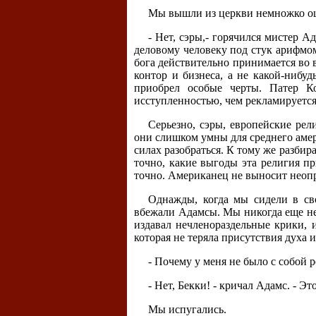
Мы вышли из церкви немножко о
- Нет, сэры,- горячился мистер 
деловому человеку под стук арифмом
бога действительно принимается во 
контор и бизнеса, а не какой-ниб
приобрел особые черты. Патер К
исступленностью, чем рекламируется
Серьезно, сэры, европейские рел
они слишком умны для среднего амери
силах разобраться. К тому же разбир
точно, какие выгоды эта религия пр
точно. Американец не выносит неоп
Однажды, когда мы сидели в сво
вбежали Адамсы. Мы никогда еще не 
издавал нечленораздельные крики, 
которая не теряла присутствия духа 
- Почему у меня не было с собой р
- Нет, Бекки! - кричал Адамс. - Эт
Мы испугались.