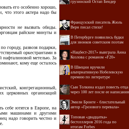
грузинский Остап Бендер
ровать его особенно хорошо,
, что этого актера надо бы
Французский писатель Жюль
арности не вызвать обиды.
Верн писал стихи!
торговцам райские минуты и
В Петербурге появились будки
для звонков советским поэтам
по городу, развозя подарки,
«Нацбест-2017» выиграла Анна
утствуемый оркестрантами в
Козлова с романом «F20»
й нафталиновой метелью. За
поминают, кому еще осталось
В Швеции вручили
альтернативную Нобелевскую
премию по литературе
Сын Толкина издал повесть отца
истский, конгрегационный,
через 100 лет после ее написания
их церковных организаций
Эмили Бронте - блистательный
автор «Грозового перевала»
ь себе ютятся в Европе, на
ьными машинами и другими
Топовая «двадцатка»
нец надо говорить честно и
бестселлеров 2016 года по
е.
итогам Forbes