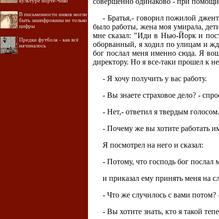
совершенно одинаково - при помощи
культуре норте-чико
В письменности инков могли
- Братья,- говорил пожилой джент
быть зашифрованы не только
было работы, жена моя умирала, дети
цифры
мне сказал: "Иди в Нью-Йорк и пос
Предки футбола - как всё
оборванный, я ходил по улицам и жд
начиналось
бог послал меня именно сюда. Я вош
директору. Но я все-таки прошел к не
- Я хочу получить у вас работу.
- Вы знаете страховое дело? - спро
- Нет,- ответил я твердым голосом
- Почему же вы хотите работать и
Я посмотрел на него и сказал:
- Потому, что господь бог послал 
и приказал ему принять меня на с
- Что же случилось с вами потом?
- Вы хотите знать, кто я такой теп