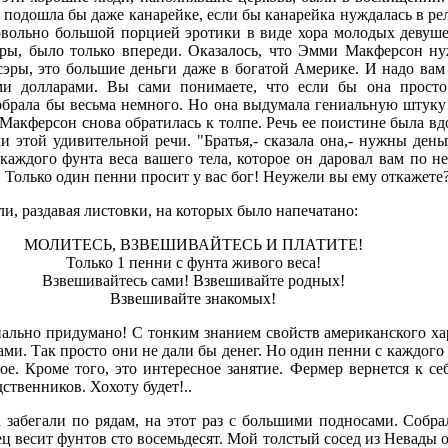
одошла бы даже канарейке, если бы канарейка нуждалась в рел
овольно большой порцией эротики в виде хора молодых девуш
еры, было только впереди. Оказалось, что Эмми Макферсон н
сэры, это большие деньги даже в богатой Америке. И надо вам
ими долларами. Вы сами понимаете, что если бы она прост
собрала бы весьма немного. Но она выдумала гениальную штук
ра Макферсон снова обратилась к толпе. Речь ее поистине была в
 этой удивительной речи. "Братья,- сказала она,- нужны деньг
каждого фунта веса вашего тела, которое он даровал вам по н
 Только один пенни просит у вас бог! Неужели вы ему откажете
ли, раздавая листовки, на которых было напечатано:
МОЛИТЕСЬ, ВЗВЕШИВАЙТЕСЬ И ПЛАТИТЕ!
Только 1 пенни с фунта живого веса!
Взвешивайтесь сами! Взвешивайте родных!
Взвешивайте знакомых!
ниально придумано! С тонким знанием свойств американского х
ми. Так просто они не дали бы денег. Но один пенни с каждого ф
ое. Кроме того, это интересное занятие. Фермер вернется к с
ственников. Хохоту будет!..
ва забегали по рядам, на этот раз с большими подносами. Собр
ц весит фунтов сто восемьдесят. Мой толстый сосед из Невады о