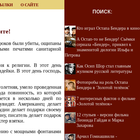
СЫЛКИ
О САЙТЕ
ПОИСК:
Кто играл Остапа Бендера в кино
ите!
А Остап-то не Бендер! Cъёмки
ндюков были убиты, ощипаны
сериала «Бендер», приквел к
выми печатями санитарной
знаменитой дилогии Ильфа и
Петрова
я к религии. В этот день
Как Осип Шор стал главным
дейки. В этот день господь,
жуликом русской литературы
Фотопробы на роль Остапа
олетняя, умело проведенная
Бендера в 'Золотой телёнок'
ода повинность, из которой
ается в несколько дней по
7 интересных фактов о фильме
видят. Американец делает
«Золотой телёнок»
тудии делает подарки своему
12 стульев - версии фильма
ну, писатель делает подарок
Леонида Гайдая и Марка
тер взятки.
Захарова
нению с мощными фонтанами
Арчил Гомиашвили -