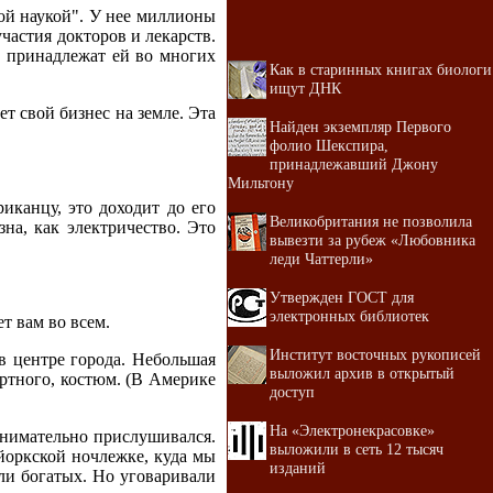
ой наукой". У нее миллионы
частия докторов и лекарств.
и принадлежат ей во многих
Как в старинных книгах биологи
ищут ДНК
т свой бизнес на земле. Эта
Найден экземпляр Первого
фолио Шекспира,
принадлежавший Джону
Мильтону
иканцу, это доходит до его
Великобритания не позволила
на, как электричество. Это
вывезти за рубеж «Любовника
леди Чаттерли»
Утвержден ГОСТ для
электронных библиотек
ет вам во всем.
Институт восточных рукописей
в центре города. Небольшая
выложил архив в открытый
ртного, костюм. (В Америке
доступ
На «Электронекрасовке»
внимательно прислушивался.
выложили в сеть 12 тысяч
йоркской ночлежке, куда мы
изданий
али богатых. Но уговаривали