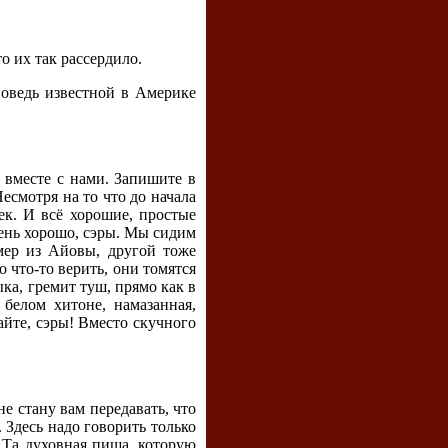
о их так рассердило.
поведь известной в Америке
 вместе с нами. Запишите в
есмотря на то что до начала
ек. И всё хорошие, простые
чень хорошо, сэры. Мы сидим
рмер из Айовы, другой тоже
 что-то верить, они томятся
ка, гремит туш, прямо как в
белом хитоне, намазанная,
айте, сэры! Вместо скучного
не стану вам передавать, что
 Здесь надо говорить только
 Та духовная пища, которую