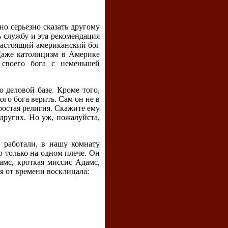
но серьезно сказать другому
ь службу и эта рекомендация
 Настоящий американский бог
Даже католицизм в Америке
 своего бога с неменьшей
 деловой базе. Кроме того,
го бога верить. Сам он не в
простая религия. Скажите ему
 других. Но уж, пожалуйста,
и работали, в нашу комнату
о только на одном плече. Он
амс, кроткая миссис Адамс,
мя от времени восклицала: