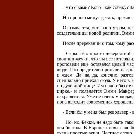
- Что с вами? Кого - как собаку? За
Но прошло минут десять, прежде ч
Оказывается, они рано утром, не
создательницы новой религии, Эмми
После пререканий о том, кому расс
- Сэры! Это просто невероятно! 
свои книжечки, что вы все потеряли
проповеди еще оставался целый час
люди. Распорядители приняли нас, к
и ждем. Да, да, да, конечно, разг
специально приехал сюда. У него в Н
по духовной пище. Им надо обязатель
цирке,- и появляется Эмми Макфер
накрашенная. Уже не очень молодая,
попа выходит современная хорошеньк
- Если бы у меня был револьвер,- в
- Но, но, Бекки, не надо быть так
она болтала. В Европе это вызвало 
очень простые вещи. Честное слово