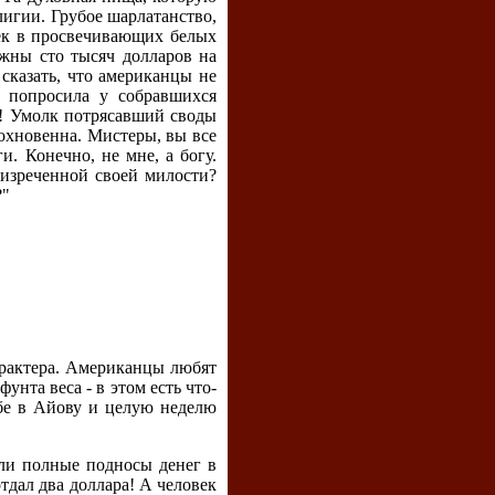
игии. Грубое шарлатанство,
ек в просвечивающих белых
ужны сто тысяч долларов на
 сказать, что американцы не
о попросила у собравшихся
у! Умолк потрясавший своды
дохновенна. Мистеры, вы все
и. Конечно, не мне, а богу.
еизреченной своей милости?
?"
арактера. Американцы любят
унта веса - в этом есть что-
ебе в Айову и целую неделю
али полные подносы денег в
тдал два доллара! А человек