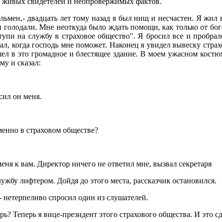
 живых свидетелей и неопровержимых фактов.
льмен,- двадцать лет тому назад я был нищ и несчастен. Я жил
 голодали. Мне неоткуда было ждать помощи, как только от бога
тупи на службу в страховое общество". Я бросил все и пробра
ал, когда господь мне поможет. Наконец я увидел вывеску страх
ел в это громадное и блестящее здание. В моем ужасном костю
му и сказал:
сил он меня.
.
менно в страховом обществе?
меня к вам. Директор ничего не ответил мне, вызвал секретаря
лужбу лифтером. Дойдя до этого места, рассказчик остановился.
 - нетерпеливо спросил один из слушателей.
ерь? Теперь я вице-президент этого страхового общества. И это сд