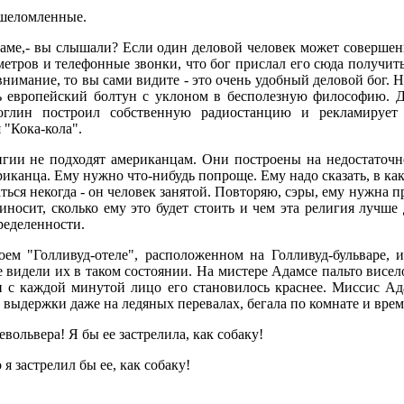
шеломленные.
Адаме,- вы слышали? Если один деловой человек может совершен
етров и телефонные звонки, что бог прислал его сюда получит
внимание, то вы сами видите - это очень удобный деловой бог.
удь европейский болтун с уклоном в бесполезную философию. 
оглин построил собственную радиостанцию и рекламирует
 "Кока-кола".
игии не подходят американцам. Они построены на недостаточно
канца. Ему нужно что-нибудь попроще. Ему надо сказать, в како
аться некогда - он человек занятой. Повторяю, сэры, ему нужна 
иносит, сколько ему это будет стоить и чем эта религия лучше
ределенности.
ем "Голливуд-отеле", расположенном на Голливуд-бульваре, 
видели их в таком состоянии. На мистере Адамсе пальто висел
и с каждой минутой лицо его становилось краснее. Миссис Ад
и выдержки даже на ледяных перевалах, бегала по комнате и вре
евольвера! Я бы ее застрелила, как собаку!
о я застрелил бы ее, как собаку!