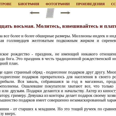
ЕТРОВЕ
БИОГРАФИЯ
ФОТОГРАФИИ
ПРОИЗВЕДЕНИЯ
С
дцать восьмая. Молитесь, взвешивайтесь и плат
ла все более и более обширные размеры. Миллионы индеек и и
вая голливудцев желтоватым подкожным жирком и сирене
ское рождество - праздник, не имеющий никакого отношени
ода бога. Это праздник в честь традиционной рождественской ин
адний план.
е один странный обряд - поднесение подарков друг другу. Мног
 поднесение подарков превратилось для населения в своего р
рибыли. Вся заваль, собравшаяся за год в магазинах, прод
полнены. Ошалевшие покупатели хватают все, что только у
м или друзьям. Подарки делаются и начальству. Актер из кинос
атору, гримеру. Девушка из конторы делает подарок своему хозяи
ольшинство подарков имеет совершенно незамаскированный харак
линии - от старших к младшим. Но это тощий ручеек по срав
зу вверх.