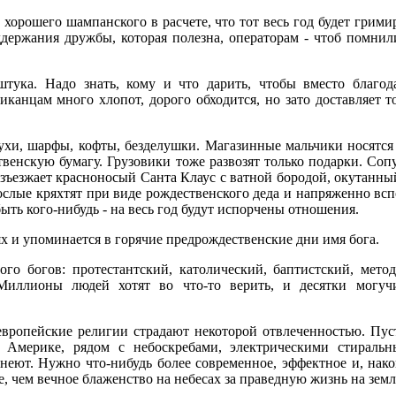
хорошего шампанского в расчете, что тот весь год будет грими
держания дружбы, которая полезна, операторам - чтоб помнили
штука. Надо знать, кому и что дарить, чтобы вместо благод
иканцам много хлопот, дорого обходится, но зато доставляет 
духи, шарфы, кофты, безделушки. Магазинные мальчики носятся 
венскую бумагу. Грузовики тоже развозят только подарки. Соп
зъезжает красноносый Санта Клаус с ватной бородой, окутанны
ослые кряхтят при виде рождественского деда и напряженно вс
ыть кого-нибудь - на весь год будут испорчены отношения.
ях и упоминается в горячие предрождественские дни имя бога.
о богов: протестантский, католический, баптистский, метод
 Миллионы людей хотят во что-то верить, и десятки могуч
европейские религии страдают некоторой отвлеченностью. Пуст
В Америке, рядом с небоскребами, электрическими стирал
неют. Нужно что-нибудь более современное, эффектное и, нако
е, чем вечное блаженство на небесах за праведную жизнь на земл