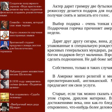
Создатели популярного
Актер дарит гримеру две бутылки 
сериала «Игра престолов»
решили научить студентов-
режиссеру делается подарок для под
филологов создавать реалистичные
получше снять и записать его голос.
языки
Секвойя – человек, который
Выбор подарка - очень тонкая 
спас язык чероки
Подарочная горячка причиняет амер
недели.
Карта сложности изучения
иностранных языков
Дарят друг другу сигары, вина, 
Британский студент
упакованные в специальную рождест
придумал словарь жестов
для биологических
красивых генеральских мундирах, ра
терминов
богом подарков бегут мальчики. Взр
сделать подношения. Не дай боже заб
Собственно, только в таких случа
Найдены ранее неизвнстные
письма Шолохова
В Америке много религий и мног
пресвитерианский, англиканский.
В 1939 году завершились
съёмки фильма «Поднятая
предлагают им свои услуги.
целина»
Старые, если так можно сказать 
Как создавалась «Судьба
человека»
этом старом, дряхлом материке. 
достижениями века, они как-то блед
«Внебрачный внук деда
откровенно, что-нибудь более делово
Щукаря»