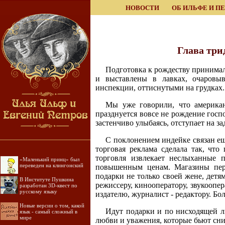
НОВОСТИ
ОБ ИЛЬФЕ И П
Глава три
Подготовка к рождеству принима
и выставлены в лавках, очаровы
инспекции, оттиснутыми на грудках.
Мы уже говорили, что американ
празднуется вовсе не рождение госп
застенчиво улыбаясь, отступает на з
С поклонением индейке связан ещ
торговая реклама сделала так, что
торговля извлекает неслыханные п
«Маленький принц» был
переведен на клингонский
повышенным ценам. Магазины пере
подарки не только своей жене, детя
В Институте Пушкина
режиссеру, кинооператору, звукоопер
разработан 3D-квест по
русскому языку
издателю, журналист - редактору. Б
Новые версии о том, какой
Идут подарки и по нисходящей 
язык - самый сложный в
мире
любви и уважения, которые бьют сни