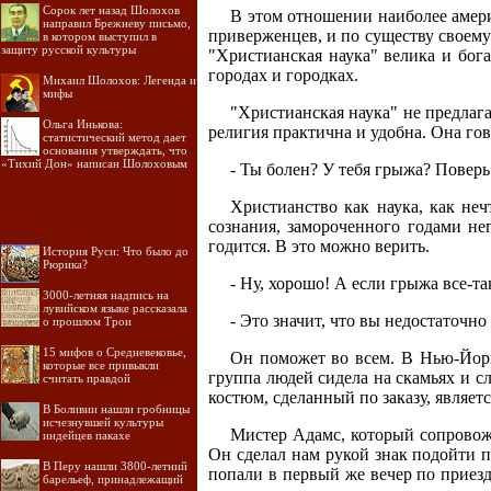
Сорок лет назад Шолохов
В этом отношении наиболее амери
направил Брежневу письмо,
приверженцев, и по существу своему 
в котором выступил в
защиту русской культуры
"Христианская наука" велика и бог
городах и городках.
Михаил Шолохов: Легенда и
мифы
"Христианская наука" не предлага
Ольга Инькова:
религия практична и удобна. Она гов
статистический метод дает
основания утверждать, что
«Тихий Дон» написан Шолоховым
- Ты болен? У тебя грыжа? Поверь 
Христианство как наука, как неч
сознания, замороченного годами неп
годится. В это можно верить.
История Руси: Что было до
Рюрика?
- Ну, хорошо! А если грыжа все-т
3000-летняя надпись на
лувийском языке рассказала
- Это значит, что вы недостаточно
о прошлом Трои
15 мифов о Средневековье,
Он поможет во всем. В Нью-Йорк
которые все привыкли
группа людей сидела на скамьях и с
считать правдой
костюм, сделанный по заказу, являет
В Боливии нашли гробницы
исчезнувшей культуры
Мистер Адамс, который сопровожд
индейцев пакахе
Он сделал нам рукой знак подойти п
В Перу нашли 3800-летний
попали в первый же вечер по приезд
барельеф, принадлежащий