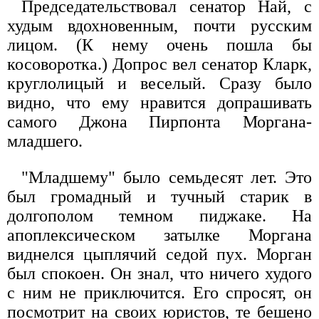
Председательствовал сенатор Най, с
худым вдохновенным, почти русским
лицом. (К нему очень пошла бы
косоворотка.) Допрос вел сенатор Кларк,
круглолицый и веселый. Сразу было
видно, что ему нравится допрашивать
самого Джона Пирпонта Моргана-
младшего.
"Младшему" было семьдесят лет. Это
был громадный и тучный старик в
долгополом темном пиджаке. На
апоплексическом затылке Моргана
виднелся цыплячий седой пух. Морган
был спокоен. Он знал, что ничего худого
с ним не приключится. Его спросят, он
посмотрит на своих юристов, те бешено