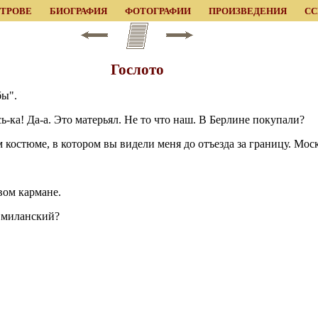
ЕТРОВЕ
БИОГРАФИЯ
ФОТОГРАФИИ
ПРОИЗВЕДЕНИЯ
С
Гослото
бы".
ь-ка! Да-а. Это матерьял. Не то что наш. В Берлине покупали?
ом костюме, в котором вы видели меня до отъезда за границу. Мо
овом кармане.
ь миланский?