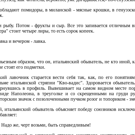
бладают помидоры, в миланской - мясные крошки, в генуэзской 
к.
и рыбу. Потом - фрукты и сыр. Все это запивается отличным 
ра" стоит четыре лиры, то есть сорок копеек.
авка и вечером - лавка.
ьезным образом, что он, итальянский обыватель, не кто иной, 
е стоят его подметки.
кий лавочник старается вести себя так, как, по его понятия
ме итальянской стряпни "Кво-вадис". Здоровается обыватель
вернувшись в профиль. Вывешивает на самом видном месте пор
виде Наполеона, в треуголке и со скрещенными на груди р
торскии значок с позолоченными пучком розог и топориком - э
й, итальянский обыватель объясняет победу союзников исключ
бавляет:
 Надо же, черт возьми, быть справедливым!