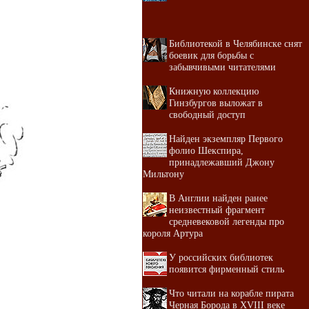
Библиотекой в Челябинске снят
боевик для борьбы с
забывчивыми читателями
Книжную коллекцию
Гинзбургов выложат в
свободный доступ
Найден экземпляр Первого
фолио Шекспира,
принадлежавший Джону
Мильтону
В Англии найден ранее
неизвестный фрагмент
средневековой легенды про
короля Артура
У российских библиотек
появится фирменный стиль
Что читали на корабле пирата
Черная Борода в XVIII веке