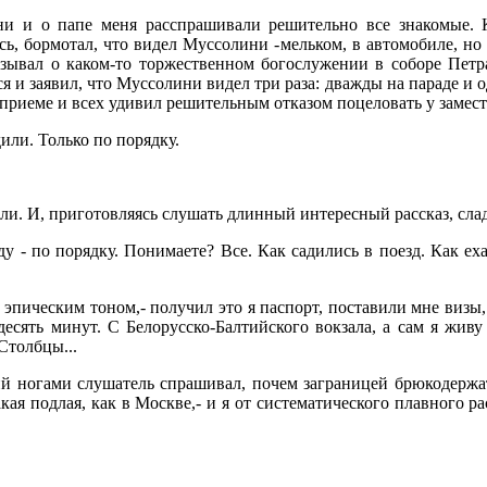
ни и о папе меня расспрашивали решительно все знакомые. К
сь, бормотал, что видел Муссолини -мельком, в автомобиле, но 
зывал о каком-то торжественном богослужении в соборе Петра
я и заявил, что Муссолини видел три раза: дважды на параде и о
на приеме и всех удивил решительным отказом поцеловать у замест
дили. Только по порядку.
ли. И, приготовляясь слушать длинный интересный рассказ, сла
ду - по порядку. Понимаете? Все. Как садились в поезд. Как е
 эпическим тоном,- получил это я паспорт, поставили мне визы, 
 десять минут. С Белорусско-Балтийского вокзала, а сам я жив
Столбцы...
ий ногами слушатель спрашивал, почем заграницей брюкодержа
акая подлая, как в Москве,- и я от систематического плавного р