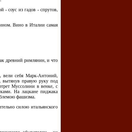
- соус из гадов - спрутов,
вином. Вино в Италии самая
как древний римлянин, и что
м, вели себя Марк-Антоний,
, вытянув правую руку под
трет Муссолини в венке, с
уками. На лацкане пиджака
мблемою фашизма.
ительно силою итальянского