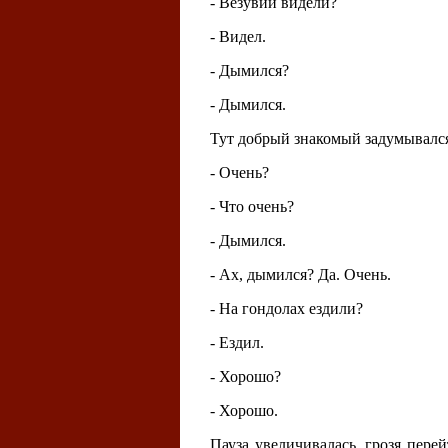
- Везувий видели?
- Видел.
- Дымился?
- Дымился.
Тут добрый знакомый задумывалс
- Очень?
- Что очень?
- Дымился.
- Ах, дымился? Да. Очень.
- На гондолах ездили?
- Ездил.
- Хорошо?
- Хорошо.
Пауза увеличивалась, грозя пере