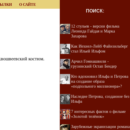
СЫЛКИ
О САЙТЕ
ПОИСК:
12 стульев - версии фильма
Леонида Гайдая и Марка
Захарова
Как Иехиел-Лейб Файнзильберг
стал Ильей Ильфом
сквошвеевский костюм.
Арчил Гомиашвили -
грузинский Остап Бендер
Кто вдохновил Ильфа и Петрова
на создание образа
«подпольного миллионера»?
Наследие Петрова, созданное без
Ильфа
7 интересных фактов о фильме
«Золотой телёнок»
Зарубежные экранизации романа