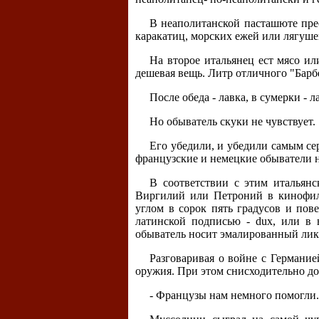
В неаполитанской пасташюте прео
каракатиц, морских ежей или лягуше
На второе итальянец ест мясо ил
дешевая вещь. Литр отличного "Барбе
После обеда - лавка, в сумерки - л
Но обыватель скуки не чувствует.
Его убедили, и убедили самым сер
французские и немецкие обыватели н
В соответствии с этим итальянс
Виргилий или Петроний в кинофиль
углом в сорок пять градусов и по
латинской подписью - dux, или в 
обыватель носит эмалированный лик
Разговаривая о войне с Германие
оружия. При этом снисходительно до
- Французы нам немного помогли.