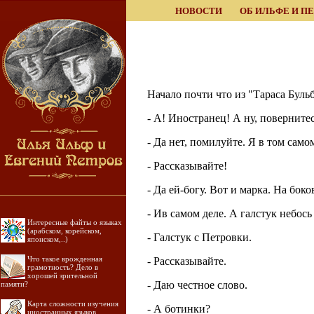
НОВОСТИ
ОБ ИЛЬФЕ И П
Начало почти что из "Тараса Буль
- А! Иностранец! А ну, повернитес
- Да нет, помилуйте. Я в том сам
- Рассказывайте!
- Да ей-богу. Вот и марка. На бок
- Ив самом деле. А галстук небос
Интересные файты о языках
(арабском, корейском,
- Галстук с Петровки.
японском,..)
Что такое врожденная
- Рассказывайте.
грамотность? Дело в
хорошей зрительной
- Даю честное слово.
памяти?
Карта сложности изучения
- А ботинки?
иностранных языков