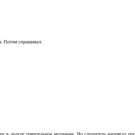
я. Потом спрашивал:
йти в долгое томительное молчание. Но слушатель напрягал по