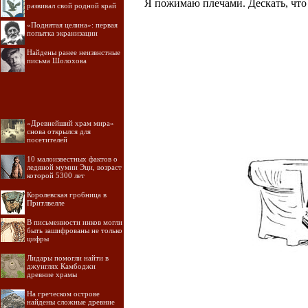
Я пожимаю плечами. Дескать, что 
развивал свой родной край
«Поднятая целина»: первая
попытка экранизации
Найдены ранее неизвнстные
письма Шолохова
«Древнейший храм мира»
снова открылся для
посетителей
10 малоизвестных фактов о
ледяной мумии Эци, возраст
которой 5300 лет
Королевская гробница в
Притлвелле
В письменности инков могли
быть зашифрованы не только
цифры
Лидары помогли найти в
джунглях Камбоджи
древние храмы
На греческом острове
найдены сложные древние