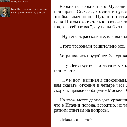
сооружения
Верьте не верьте, но о Муссоли
Как Пётр выводил русских
привирать. Сначала, краснея и путая
на «правильную дорогу»
это был именно он. Путанно расска
папа. Потом окончательно распоясалс
так, как сейчас вас", а у папы был 
- Ну теперь расскажите, как вы ез
Этого требовали решительно все.
Устраивались поудобнее. Закурива
- Ну. Действуйте. Но имейте в ви
понимаете.
- Ну и вот,- начинал я спокойным,
вам сказать, отходил в четыре часа
скорый, прямое сообщение Москва - 
На этом месте давно уже ерзавш
что в Италии погода, вероятно, не т
ратким ответам на вопросы.
- Макароны ели?