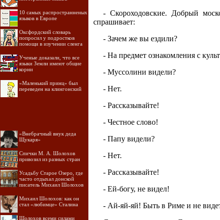
- Скороходовские. Добрый моск
10 самых распространненых
языков в Европе
спрашивает:
Оксфордский словарь
- Зачем же вы ездили?
попросил у подростков
помощи в изучении сленга
- На предмет ознакомления с куль
Ученые доказали, что все
языки Земли имеют общие
корни
- Муссолини видели?
«Маленький принц» был
- Нет.
переведен на клингонский
- Рассказывайте!
- Честное слово!
«Внебрачный внук деда
- Папу видели?
Щукаря»
Спички М. А. Шолохов
- Нет.
привозил из разных стран
- Рассказывайте!
Усадьбу Старое Озеро, где
часто отдыхал донской
писатель Михаил Шолохов
- Ей-богу, не видел!
Михаил Шолохов: как он
стал «любимце» Сталина
- Ай-яй-яй! Быть в Риме и не виде
Шолохов всеми силами