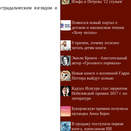
Ильфа и Петрова '12 стульев'
страдальческим взглядом и
Появился новый портал о
детском и юношеском чтении
«Хочу читать»
9 причин, почему полезно
читать детям книги
Эмили Бронте - блистательный
автор «Грозового перевала»
Новые книги о вселенной Гарри
Поттера выйдут осенью
Кадзуо Исигуро стал лауреатом
Нобелевской премии 2017 г. по
литературе
Букеровскую премию получила
ирландка Анна Бернс
В продажу поступила первая
книга, написанная ИИ