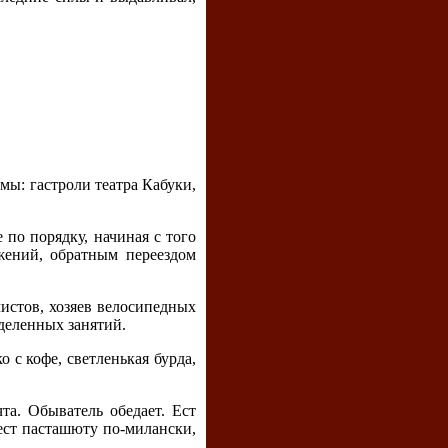
мы: гастроли театра Кабуки,
 по порядку, начиная с того
жений, обратным переездом
истов, хозяев велосипедных
деленных занятий.
о с кофе, светленькая бурда,
та. Обыватель обедает. Ест
 ест пасташюту по-милански,
.