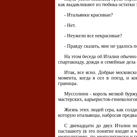
как выдавливают из тюбика остатки 
- Итальянки красивые?
- Нет.
- Неужели все некрасивые?
- Правду сказать, мне не удалось 
На этом беседа об Италии обычно 
спартакиаду, дожди и семейные дела
Итак, все ясно. Добрые московски
момента, когда я сел в поезд, и 
границы.
Муссолини - король мелкой буржу
мастерских, карьеристов-гинеколого
Жизнь этих людей сера, как солдат
которую итальянцы, набросав предва
С двенадцати до двух Италии не 
пасташюту (в это понятие входят и 
неаполитанец- по-неаполитански и ге