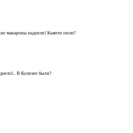
ские макароны надоели! Кьянти пили?
доело!.. В Колизее были?