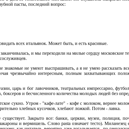
зубной пасты, последний вопрос:
повидать всех итальянок. Может быть, и есть красивые.
заканчивалась, и мы переходили на милые сердцу московские те
 сослуживцев.
е знакомые не умеют выспрашивать, а я не умею рассказать все
кончая чрезвычайно интересным, полным захватывающих поло
азии, царь и бог лавочников, театральных импрессарио, футбол
в, боксеров и бесчисленного количества молодых людей без опре
ское сукно. Утром - "кафе-лате" - кофе с молоком, вернее молок
рительно хлебных кусочков, хлебают ложкой. Потом - лавка.
существует. Закрыто все: банки, церкви, музеи, полиция, поч
макароны и вермишель. Слово pasta означает тесто). Миланезец
нуэзец, как читатель, вероятно, уже догадывается,- по-генуэзски