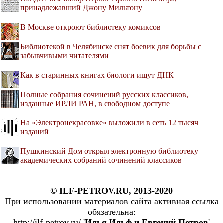
принадлежавший Джону Мильтону
В Москве откроют библиотеку комиксов
Библиотекой в Челябинске снят боевик для борьбы с
забывчивыми читателями
Как в старинных книгах биологи ищут ДНК
Полные собрания сочинений русских классиков,
изданные ИРЛИ РАН, в свободном доступе
На «Электронекрасовке» выложили в сеть 12 тысяч
изданий
Пушкинский Дом открыл электронную библиотеку
академических собраний сочинений классиков
© ILF-PETROV.RU, 2013-2020
При использовании материалов сайта активная ссылка
обязательна:
http://ilf-petrov.ru/ '
Илья Ильф и Евгений Петров
'